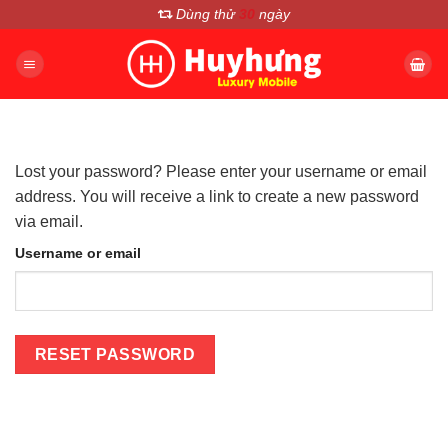
Chuyển
Dùng thử
30
ngày
đến
nội
dung
Lost your password? Please enter your username or email
address. You will receive a link to create a new password
via email.
Username or email
RESET PASSWORD