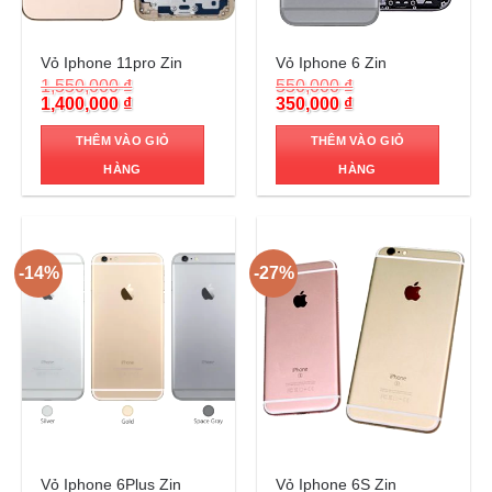
Trả góp 0%
Trả góp 0%
Vỏ Iphone 11pro Zin
Vỏ Iphone 6 Zin
1,550,000
₫
550,000
₫
Original
Current
Original
Current
1,400,000
₫
350,000
₫
price
price
price
price
was:
is:
was:
is:
THÊM VÀO GIỎ
THÊM VÀO GIỎ
1,550,000 ₫.
1,400,000 ₫.
550,000 ₫.
350,000 ₫.
HÀNG
HÀNG
-14%
-27%
Trả góp 0%
Trả góp 0%
Vỏ Iphone 6Plus Zin
Vỏ Iphone 6S Zin