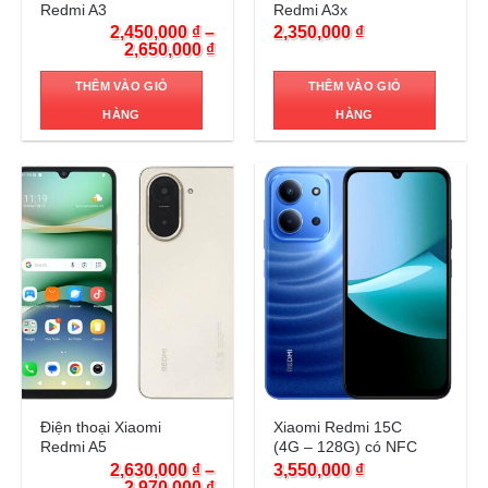
Redmi A3
Redmi A3x
2,450,000
₫
–
2,350,000
₫
2,650,000
₫
THÊM VÀO GIỎ
THÊM VÀO GIỎ
HÀNG
HÀNG
Trả góp 0%
Trả góp 0%
Điện thoại Xiaomi
Xiaomi Redmi 15C
Redmi A5
(4G – 128G) có NFC
2,630,000
₫
–
3,550,000
₫
2,970,000
₫