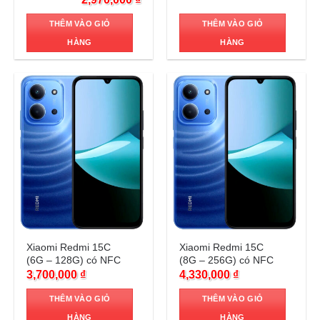
THÊM VÀO GIỎ
THÊM VÀO GIỎ
HÀNG
HÀNG
Trả góp 0%
Trả góp 0%
Xiaomi Redmi 15C
Xiaomi Redmi 15C
(6G – 128G) có NFC
(8G – 256G) có NFC
3,700,000
₫
4,330,000
₫
THÊM VÀO GIỎ
THÊM VÀO GIỎ
HÀNG
HÀNG