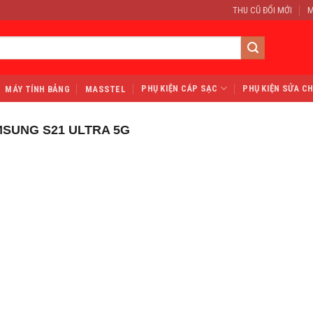
THU CŨ ĐỔI MỚI
M
PHỤ KIỆN CÁP SẠC
PHỤ KIỆN SỬA C
MÁY TÍNH BẢNG
MASSTEL
SUNG S21 ULTRA 5G