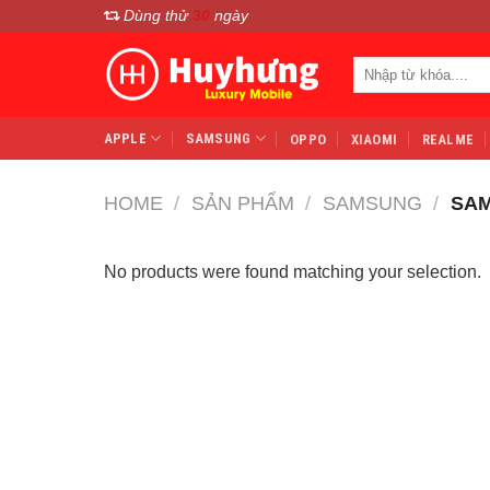
Chuyển
Dùng thử
30
ngày
đến
Search
nội
for:
dung
APPLE
SAMSUNG
OPPO
XIAOMI
REALME
HOME
/
SẢN PHẨM
/
SAMSUNG
/
SAM
No products were found matching your selection.