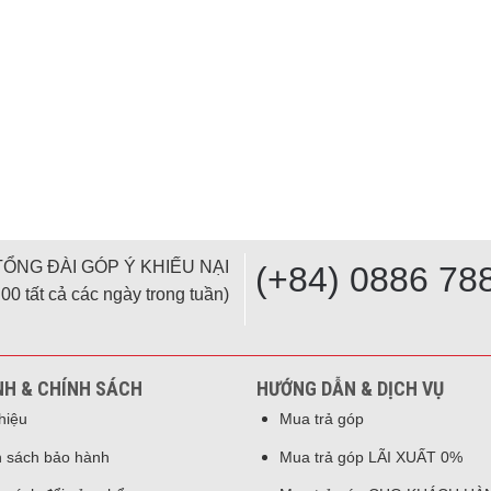
TỔNG ĐÀI GÓP Ý KHIẾU NẠI
(+84) 0886 78
00 tất cả các ngày trong tuần)
NH & CHÍNH SÁCH
HƯỚNG DẪN & DỊCH VỤ
thiệu
Mua trả góp
 sách bảo hành
Mua trả góp LÃI XUẤT 0%