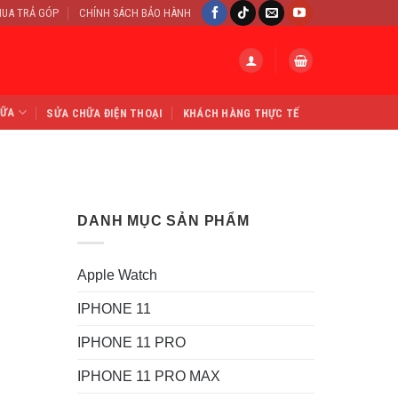
UA TRẢ GÓP
CHÍNH SÁCH BẢO HÀNH
HỮA
SỬA CHỮA ĐIỆN THOẠI
KHÁCH HÀNG THỰC TẾ
DANH MỤC SẢN PHẨM
Apple Watch
IPHONE 11
IPHONE 11 PRO
IPHONE 11 PRO MAX