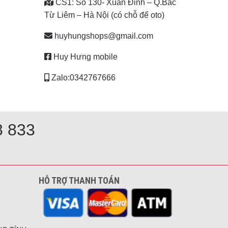
CS1: Số 130- Xuân Đỉnh – Q.Bắc
Từ Liêm – Hà Nội (có chỗ để oto)
huyhungshops@gmail.com
Huy Hưng mobile
Zalo:0342767666
8 833
HỖ TRỢ THANH TOÁN