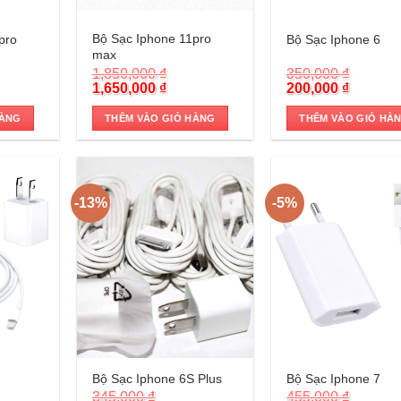
Trả góp 0%
Trả góp 0%
Bộ Sạc Iphone 11pro
pro
Bộ Sạc Iphone 6
max
1,850,000
₫
350,000
₫
rent
Original
Current
Original
Current
1,650,000
₫
200,000
₫
e
price
price
price
price
was:
is:
was:
is:
HÀNG
THÊM VÀO GIỎ HÀNG
THÊM VÀO GIỎ HÀ
0,000 ₫.
1,850,000 ₫.
1,650,000 ₫.
350,000 ₫.
200,000
-13%
-5%
Trả góp 0%
Trả góp 0%
Bộ Sạc Iphone 6S Plus
Bộ Sạc Iphone 7
345,000
₫
455,000
₫