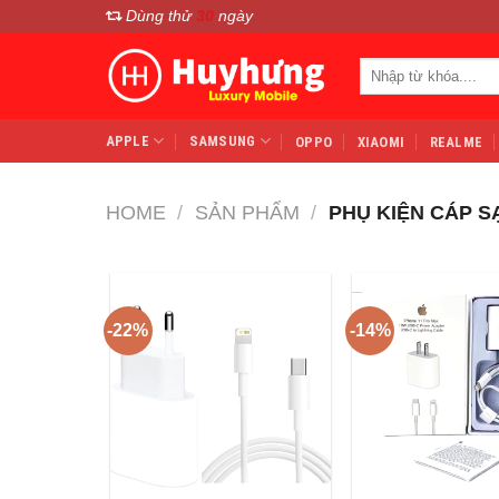
Chuyển
Dùng thử
30
ngày
đến
Search
nội
for:
dung
APPLE
SAMSUNG
OPPO
XIAOMI
REALME
HOME
/
SẢN PHẨM
/
PHỤ KIỆN CÁP S
-22%
-14%