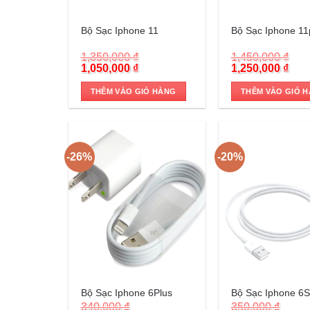
Trả góp 0%
Trả góp 0%
Bộ Sạc Iphone 11
Bộ Sạc Iphone 11
1,350,000
₫
1,450,000
₫
Original
Current
Original
Cur
1,050,000
₫
1,250,000
₫
price
price
price
pric
was:
is:
was:
is:
THÊM VÀO GIỎ HÀNG
THÊM VÀO GIỎ 
1,350,000 ₫.
1,050,000 ₫.
1,450,000 ₫.
1,25
-26%
-20%
Trả góp 0%
Trả góp 0%
Bộ Sạc Iphone 6Plus
Bộ Sạc Iphone 6S
340,000
₫
350,000
₫