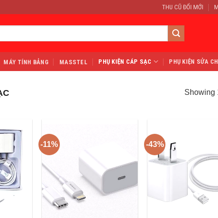
THU CŨ ĐỔI MỚI
M
PHỤ KIỆN CÁP SẠC
PHỤ KIỆN SỬA C
MÁY TÍNH BẢNG
MASSTEL
ẠC
Showing 1
-11%
-43%