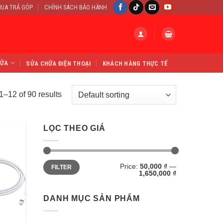
UA TRẢ GÓP
CHÍNH SÁCH BẢO HÀNH
HỮA
SỬA CHỮA ĐIỆN THOẠI
KHÁCH HÀNG THỰC TẾ
–12 of 90 results
LỌC THEO GIÁ
Min
Max
Price:
50,000 ₫
—
FILTER
price
price
1,650,000 ₫
DANH MỤC SẢN PHẨM