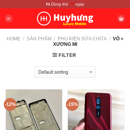
Chuyển
Dùng thử
30
ngày
đến
nội
dung
HOME
/
SẢN PHẨM
/
PHỤ KIỆN SỬA CHỮA
/
VỎ +
XƯƠNG MI
FILTER
-12%
-15%