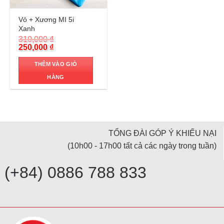
Trả góp 0%
Vỏ + Xương MI 5i
Xanh
310,000
₫
Original
Current
250,000
₫
price
price
was:
is:
THÊM VÀO GIỎ
310,000 ₫.
250,000 ₫.
HÀNG
TỔNG ĐÀI GÓP Ý KHIẾU NẠI
(10h00 - 17h00 tất cả các ngày trong tuần)
(+84) 0886 788 833