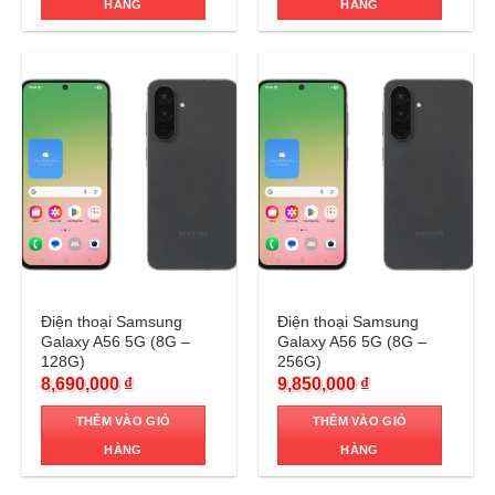
HÀNG
HÀNG
Trả góp 0%
Trả góp 0%
Điện thoại Samsung
Điện thoại Samsung
Galaxy A56 5G (8G –
Galaxy A56 5G (8G –
128G)
256G)
8,690,000
₫
9,850,000
₫
THÊM VÀO GIỎ
THÊM VÀO GIỎ
HÀNG
HÀNG