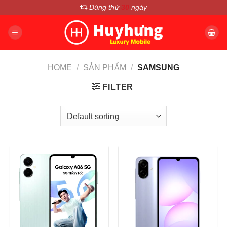
Chuyển
Dùng thử
30
ngày
đến
nội
dung
HOME
/
SẢN PHẨM
/
SAMSUNG
FILTER