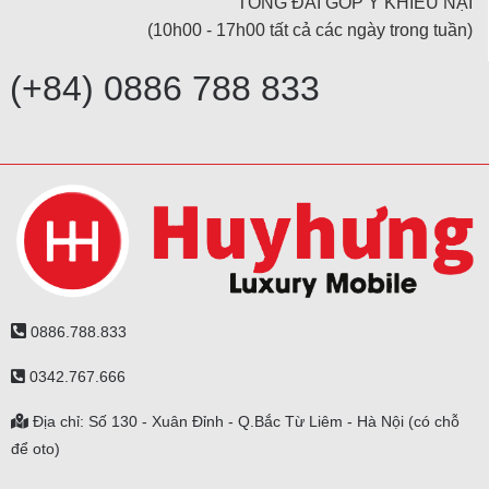
TỔNG ĐÀI GÓP Ý KHIẾU NẠI
(10h00 - 17h00 tất cả các ngày trong tuần)
(+84) 0886 788 833
0886.788.833
0342.767.666
Địa chỉ: Số 130 - Xuân Đỉnh - Q.Bắc Từ Liêm - Hà Nội (có chỗ
để oto)