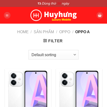
Chuyển
Dùng thử
30
ngày
đến
nội
dung
HOME
/
SẢN PHẨM
/
OPPO
/
OPPO A
FILTER