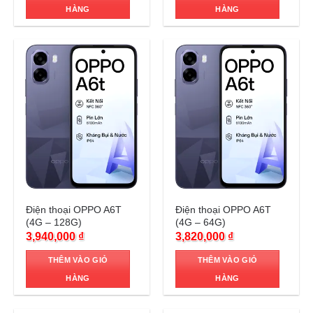
HÀNG
HÀNG
Trả góp 0%
Trả góp 0%
Điện thoại OPPO A6T
Điện thoại OPPO A6T
(4G – 128G)
(4G – 64G)
3,940,000
₫
3,820,000
₫
THÊM VÀO GIỎ
THÊM VÀO GIỎ
HÀNG
HÀNG