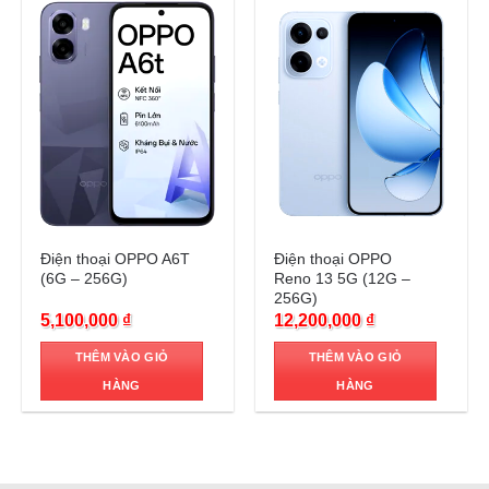
Trả góp 0%
Trả góp 0%
Điện thoại OPPO A6T
Điện thoại OPPO
(6G – 256G)
Reno 13 5G (12G –
256G)
5,100,000
₫
12,200,000
₫
THÊM VÀO GIỎ
THÊM VÀO GIỎ
HÀNG
HÀNG