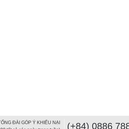
TỔNG ĐÀI GÓP Ý KHIẾU NẠI
(+84) 0886 78