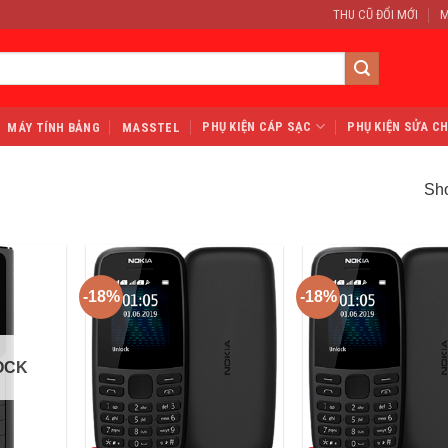
THU CŨ ĐỔI MỚI
M
PHỤ KIỆN CÁP SẠC
PHỤ KIỆN SỬA C
MÁY TÍNH BẢNG
MASSTEL
Sho
-18%
-18%
OCK