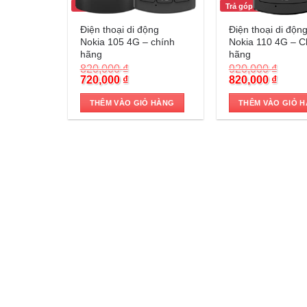
Trả góp 0%
Trả góp 0%
Điện thoại di động
Điện thoại di độn
Nokia 105 4G – chính
Nokia 110 4G – C
hãng
hãng
820,000
₫
920,000
₫
Original
Current
Original
Curre
720,000
₫
820,000
₫
price
price
price
price
was:
is:
was:
is:
THÊM VÀO GIỎ HÀNG
THÊM VÀO GIỎ 
820,000 ₫.
720,000 ₫.
920,000 ₫.
820,00