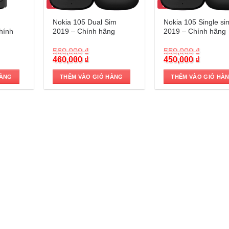
Trả góp 0%
Trả góp 0%
g
Nokia 105 Dual Sim
Nokia 105 Single si
hính
2019 – Chính hãng
2019 – Chính hãng
560,000
₫
550,000
₫
nt
Original
Current
Original
Current
460,000
₫
450,000
₫
price
price
price
price
was:
is:
was:
is:
HÀNG
THÊM VÀO GIỎ HÀNG
THÊM VÀO GIỎ HÀ
0 ₫.
560,000 ₫.
460,000 ₫.
550,000 ₫.
450,000