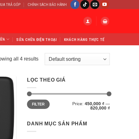
UA TRẢ GÓP
CHÍNH SÁCH BẢO HÀNH
HỮA
SỬA CHỮA ĐIỆN THOẠI
KHÁCH HÀNG THỰC TẾ
wing all 4 results
LỌC THEO GIÁ
Min
Max
Price:
450,000 ₫
—
FILTER
price
price
820,000 ₫
DANH MỤC SẢN PHẨM