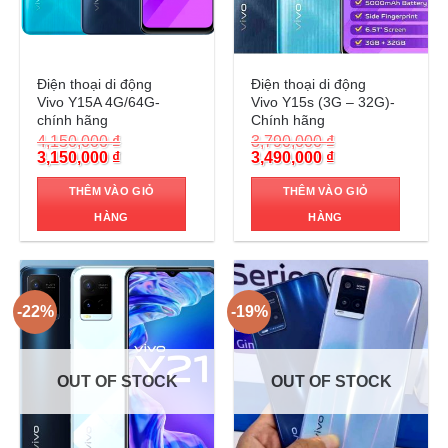
Trả góp 0%
Trả góp 0%
Điện thoại di động
Điện thoại di động
Vivo Y15A 4G/64G-
Vivo Y15s (3G – 32G)-
chính hãng
Chính hãng
4,150,000
₫
3,790,000
₫
Original
Current
Original
Current
3,150,000
₫
3,490,000
₫
price
price
price
price
was:
is:
was:
is:
THÊM VÀO GIỎ
THÊM VÀO GIỎ
4,150,000 ₫.
3,150,000 ₫.
3,790,000 ₫.
3,490,000 ₫.
HÀNG
HÀNG
-22%
-19%
OUT OF STOCK
OUT OF STOCK