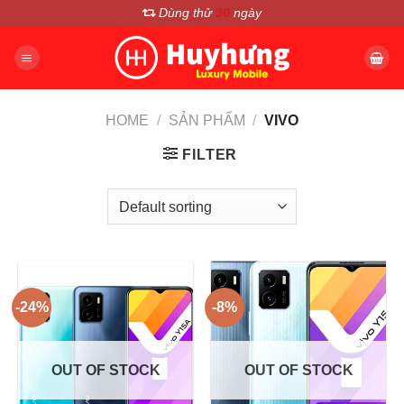
Chuyển
Dùng thử
30
ngày
đến
nội
dung
HOME
/
SẢN PHẨM
/
VIVO
FILTER
-24%
-8%
OUT OF STOCK
OUT OF STOCK