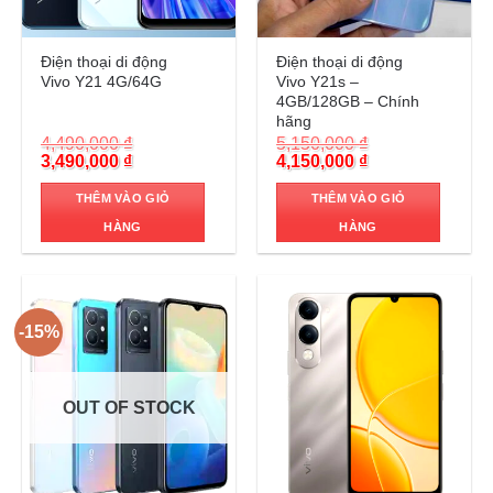
Trả góp 0%
Trả góp 0%
Điện thoại di động
Điện thoại di động
Vivo Y21 4G/64G
Vivo Y21s –
4GB/128GB – Chính
hãng
4,490,000
₫
5,150,000
₫
Original
Current
Original
Current
3,490,000
₫
4,150,000
₫
price
price
price
price
was:
is:
was:
is:
THÊM VÀO GIỎ
THÊM VÀO GIỎ
4,490,000 ₫.
3,490,000 ₫.
5,150,000 ₫.
4,150,000 ₫.
HÀNG
HÀNG
-15%
OUT OF STOCK