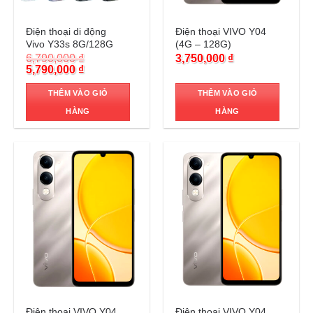
Trả góp 0%
Trả góp 0%
Điện thoại di động
Điện thoại VIVO Y04
Vivo Y33s 8G/128G
(4G – 128G)
6,790,000
₫
3,750,000
₫
Original
Current
5,790,000
₫
price
price
was:
is:
THÊM VÀO GIỎ
THÊM VÀO GIỎ
6,790,000 ₫.
5,790,000 ₫.
HÀNG
HÀNG
Trả góp 0%
Trả góp 0%
Điện thoại VIVO Y04
Điện thoại VIVO Y04