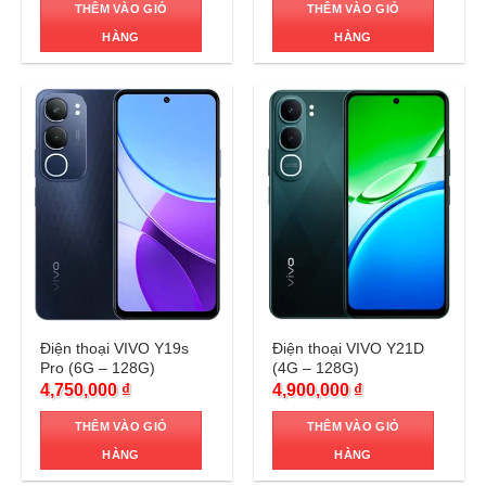
THÊM VÀO GIỎ
THÊM VÀO GIỎ
HÀNG
HÀNG
Trả góp 0%
Trả góp 0%
Điện thoại VIVO Y19s
Điện thoại VIVO Y21D
Pro (6G – 128G)
(4G – 128G)
4,750,000
₫
4,900,000
₫
THÊM VÀO GIỎ
THÊM VÀO GIỎ
HÀNG
HÀNG