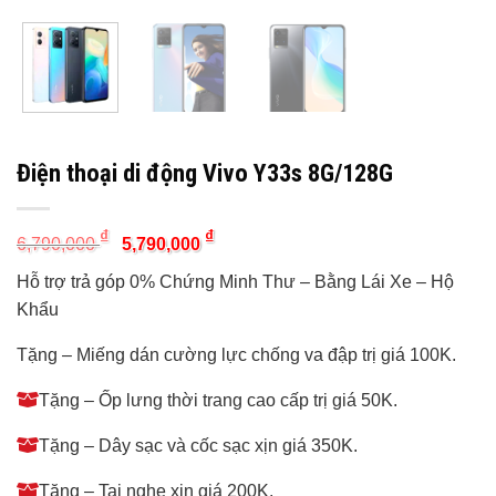
Điện thoại di động Vivo Y33s 8G/128G
Original
Current
₫
₫
6,790,000
5,790,000
price
price
was:
is:
Hỗ trợ trả góp 0% Chứng Minh Thư – Bằng Lái Xe – Hộ
6,790,000 ₫.
5,790,000 ₫.
Khẩu
Tặng – Miếng dán cường lực chống va đập trị giá 100K.
Tặng – Ốp lưng thời trang cao cấp trị giá 50K.
Tặng – Dây sạc và cốc sạc xịn giá 350K.
Tặng – Tai nghe xịn giá 200K.