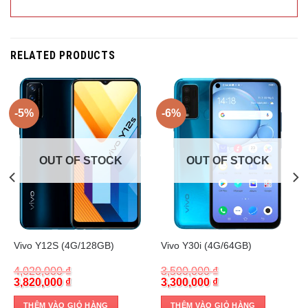
RELATED PRODUCTS
-5%
-6%
OUT OF STOCK
OUT OF STOCK
Trả góp 0%
Trả góp 0%
Vivo Y12S (4G/128GB)
Vivo Y30i (4G/64GB)
4,020,000
₫
3,500,000
₫
Original
Current
Original
Current
3,820,000
₫
3,300,000
₫
price
price
price
price
was:
is:
was:
is:
THÊM VÀO GIỎ HÀNG
THÊM VÀO GIỎ HÀNG