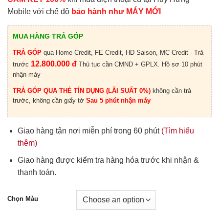
Mobile với chế độ
bảo hành như MÁY MỚI
MUA HÀNG TRẢ GÓP
TRẢ GÓP
qua Home Credit, FE Credit, HD Saison, MC Credit - Trả
12.800.000 đ
trước
Thủ tục cần CMND + GPLX. Hồ sơ 10 phút
nhận máy
TRẢ GÓP QUA THẺ TÍN DỤNG (LÃI SUẤT 0%)
không cần trả
trước, không cần giấy tờ
Sau 5 phút nhận máy
Giao hàng tận nơi miễn phí trong 60 phút
(Tìm hiểu
thêm)
Giao hàng được kiểm tra hàng hóa trước khi nhận &
thanh toán.
Chọn Màu