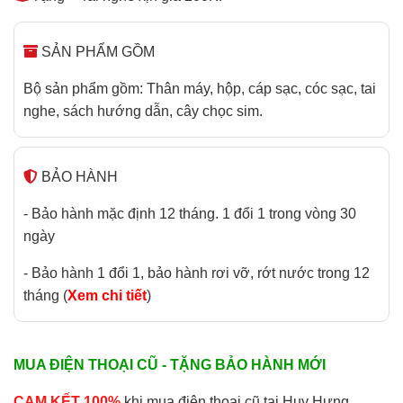
SẢN PHẨM GỒM
Bộ sản phẩm gồm: Thân máy, hộp, cáp sạc, cóc sạc, tai
nghe, sách hướng dẫn, cây chọc sim.
BẢO HÀNH
- Bảo hành mặc định 12 tháng. 1 đổi 1 trong vòng 30
ngày
- Bảo hành 1 đổi 1, bảo hành rơi vỡ, rớt nước trong 12
tháng (
Xem chi tiết
)
MUA ĐIỆN THOẠI CŨ - TẶNG BẢO HÀNH MỚI
CAM KẾT 100%
khi mua điện thoại cũ tại Huy Hưng