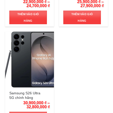
22,900,000
₫
–
25,900,000
₫
–
24,700,000
₫
27,900,000
₫
THÊM VÀO GIỎ
THÊM VÀO GIỎ
HÀNG
HÀNG
Trả góp 0%
Samsung S26 Ultra
5G chính hãng
30,900,000
₫
–
32,800,000
₫