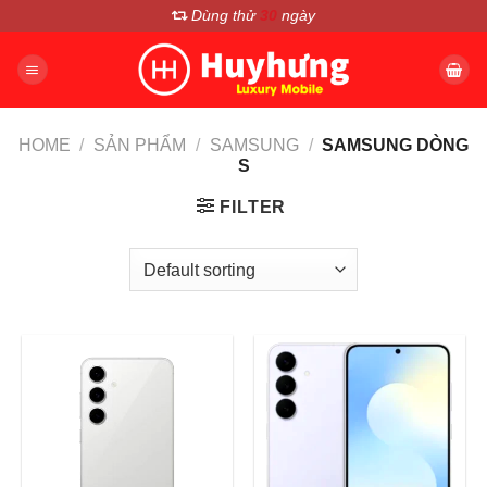
Chuyển
Dùng thử
30
ngày
đến
nội
dung
HOME
/
SẢN PHẨM
/
SAMSUNG
/
SAMSUNG DÒNG
S
FILTER