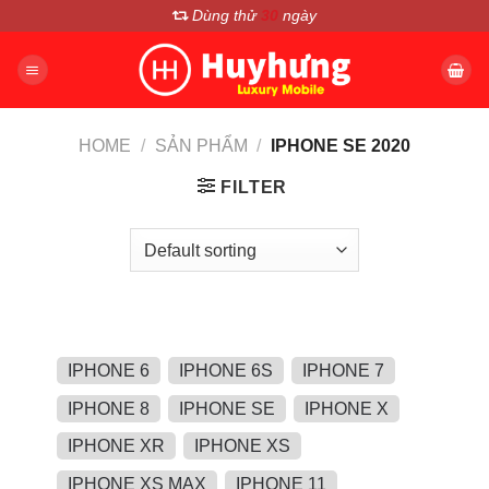
Chuyển
Dùng thử
30
ngày
đến
nội
dung
HOME
/
SẢN PHẨM
/
IPHONE SE 2020
FILTER
IPHONE 6
IPHONE 6S
IPHONE 7
IPHONE 8
IPHONE SE
IPHONE X
IPHONE XR
IPHONE XS
IPHONE XS MAX
IPHONE 11