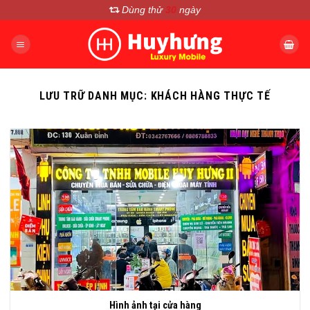
Chuyển
Dùng thử
30
ngày
đến
nội
dung
LƯU TRỮ DANH MỤC:
KHÁCH HÀNG THỰC TẾ
Hình ảnh tại cửa hàng