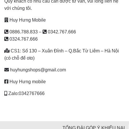
Quý khách có nhu cầu cần được tư vấn, vui lòng liên hệ
với chúng tôi.
Huy Hưng Mobile
0886.788.833
–
0342.767.666
0324.767.666
CS1: Số 130 – Xuân Đỉnh – Q.Bắc Từ Liêm – Hà Nội
(có chỗ để oto)
huyhungshops@gmail.com
Huy Hưng mobile
Zalo:0342767666
TỔNG ĐÀI GÓP Ý KHIẾU NẠI