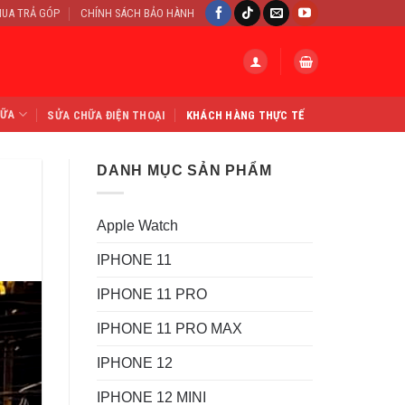
UA TRẢ GÓP
CHÍNH SÁCH BẢO HÀNH
HỮA
SỬA CHỮA ĐIỆN THOẠI
KHÁCH HÀNG THỰC TẾ
DANH MỤC SẢN PHẨM
Apple Watch
IPHONE 11
IPHONE 11 PRO
IPHONE 11 PRO MAX
IPHONE 12
IPHONE 12 MINI