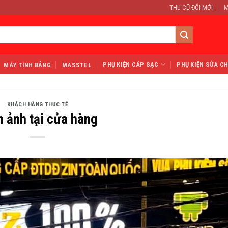
THU CŨ ĐỔI MỚI
M
PHỤ KIỆN CÁP SẠC
PHỤ KIỆN SỬA C
MÁY TÍNH BẢNG
MASSTEL
KHÁCH HÀNG THỰC TẾ
h ảnh tại cửa hàng