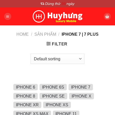
Chuyển
Dùng thử
30
ngày
đến
nội
dung
HOME
/
SẢN PHẨM
/
IPHONE 7 | 7 PLUS
FILTER
IPHONE 6
IPHONE 6S
IPHONE 7
IPHONE 8
IPHONE SE
IPHONE X
IPHONE XR
IPHONE XS
IPHONE XS MAX
IPHONE 11