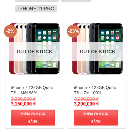
IPHONE 11 PRO
-2%
-23%
OUT OF STOCK
OUT OF STOCK
Trả góp 0%
Trả góp 0%
iPhone 7 128GB Quốc
iPhone 7 128GB Quốc
Tế – Mới 98%
Tế – Zin 100%
3,200,000
₫
4,290,000
₫
Original
Current
Original
Current
3,150,000
₫
3,290,000
₫
price
price
price
price
was:
is:
was:
is:
THÊM VÀO GIỎ
THÊM VÀO GIỎ
3,200,000 ₫.
3,150,000 ₫.
4,290,000 ₫.
3,290,000 ₫.
HÀNG
HÀNG