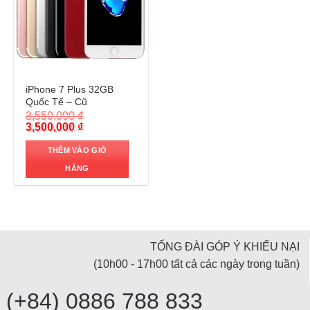
Trả góp 0%
iPhone 7 Plus 32GB
Quốc Tế – Cũ
3,550,000
₫
Original
Current
3,500,000
₫
price
price
was:
is:
THÊM VÀO GIỎ
3,550,000 ₫.
3,500,000 ₫.
HÀNG
TỔNG ĐÀI GÓP Ý KHIẾU NẠI
(10h00 - 17h00 tất cả các ngày trong tuần)
(+84) 0886 788 833