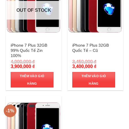
OUT OF STOCK
Trả góp 0%
Trả góp 0%
iPhone 7 Plus 32GB
iPhone 7 Plus 32GB
99% Quốc Tế Zin
Quốc Tế – Cũ
100%
4,900,000
₫
3,450,000
₫
Original
Current
Original
Current
3,900,000
₫
3,400,000
₫
price
price
price
price
was:
is:
was:
is:
THÊM VÀO GIỎ
THÊM VÀO GIỎ
4,900,000 ₫.
3,900,000 ₫.
3,450,000 ₫.
3,400,000 ₫.
HÀNG
HÀNG
-1%