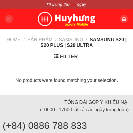
Chuyển
Dùng thử
30
ngày
đến
nội
dung
HOME
/
SẢN PHẨM
/
SAMSUNG
/
SAMSUNG S20 |
S20 PLUS | S20 ULTRA
FILTER
No products were found matching your selection.
TỔNG ĐÀI GÓP Ý KHIẾU NẠI
(10h00 - 17h00 tất cả các ngày trong tuần)
(+84) 0886 788 833