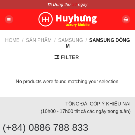
Chuyển
Dùng thử
30
ngày
đến
nội
dung
HOME
/
SẢN PHẨM
/
SAMSUNG
/
SAMSUNG DÒNG
M
FILTER
No products were found matching your selection.
TỔNG ĐÀI GÓP Ý KHIẾU NẠI
(10h00 - 17h00 tất cả các ngày trong tuần)
(+84) 0886 788 833