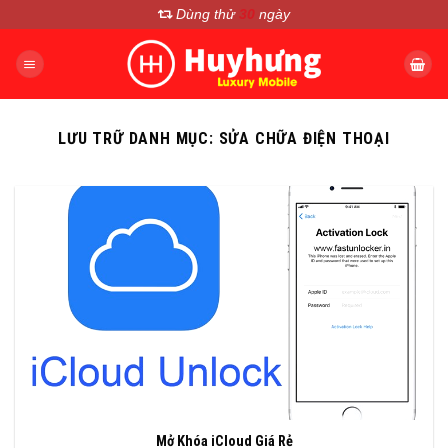
Chuyển
Dùng thử
30
ngày
đến
nội
dung
LƯU TRỮ DANH MỤC:
SỬA CHỮA ĐIỆN THOẠI
Mở Khóa iCloud Giá Rẻ