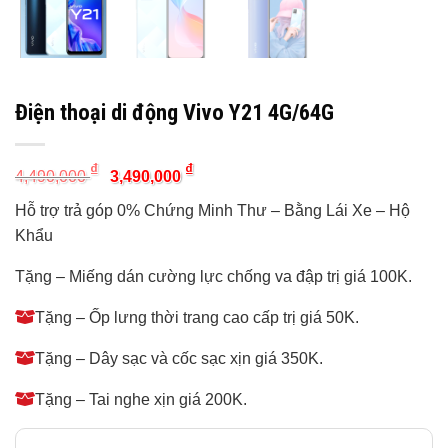
Điện thoại di động Vivo Y21 4G/64G
Original
Current
₫
₫
4,490,000
3,490,000
price
price
was:
is:
Hỗ trợ trả góp 0% Chứng Minh Thư – Bằng Lái Xe – Hộ
4,490,000 ₫.
3,490,000 ₫.
Khẩu
Tặng – Miếng dán cường lực chống va đập trị giá 100K.
Tặng – Ốp lưng thời trang cao cấp trị giá 50K.
Tặng – Dây sạc và cốc sạc xịn giá 350K.
Tặng – Tai nghe xịn giá 200K.