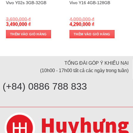
Vivo Y02s 3GB-32GB
Vivo Y16 4GB-128GB
3,690,000
₫
4,990,000
₫
Original
Current
Original
Current
3,490,000
₫
4,290,000
₫
price
price
price
price
was:
is:
was:
is:
THÊM VÀO GIỎ HÀNG
THÊM VÀO GIỎ HÀNG
3,690,000 ₫.
3,490,000 ₫.
4,990,000 ₫.
4,290,000 ₫.
TỔNG ĐÀI GÓP Ý KHIẾU NẠI
(10h00 - 17h00 tất cả các ngày trong tuần)
(+84) 0886 788 833