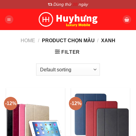
Chuyển
Dùng thử
30
ngày
đến
nội
dung
HOME
/
PRODUCT CHỌN MÀU
/
XANH
FILTER
-12%
-12%