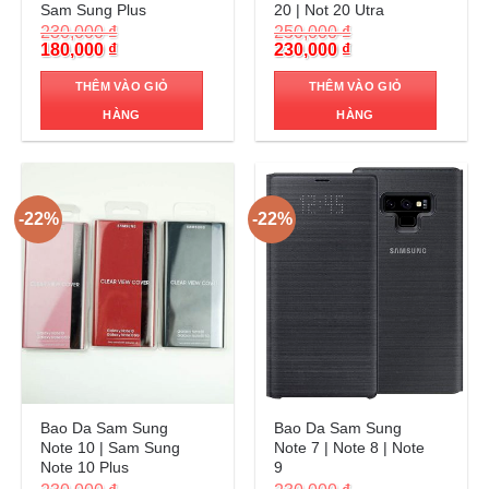
Sam Sung Plus
20 | Not 20 Utra
230,000
₫
250,000
₫
Original
Current
Original
Current
180,000
₫
230,000
₫
price
price
price
price
was:
is:
was:
is:
THÊM VÀO GIỎ
THÊM VÀO GIỎ
230,000 ₫.
180,000 ₫.
250,000 ₫.
230,000 ₫.
HÀNG
HÀNG
-22%
-22%
Trả góp 0%
Trả góp 0%
Bao Da Sam Sung
Bao Da Sam Sung
Note 10 | Sam Sung
Note 7 | Note 8 | Note
Note 10 Plus
9