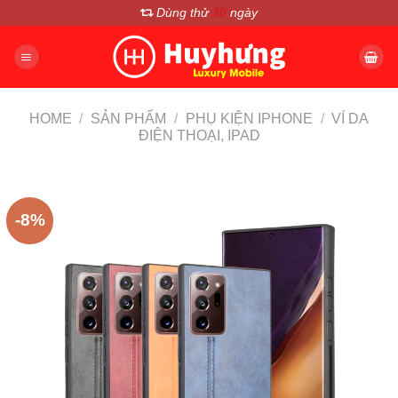
Chuyển
Dùng thử
30
ngày
đến
nội
dung
HOME
/
SẢN PHẨM
/
PHỤ KIỆN IPHONE
/
VÍ DA
ĐIỆN THOẠI, IPAD
-8%