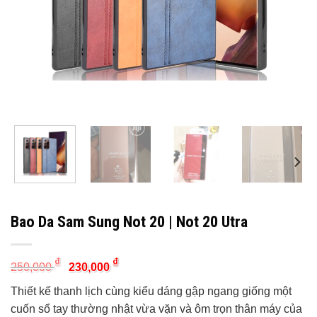
Bao Da Sam Sung Not 20 | Not 20 Utra
Original
Current
₫
₫
250,000
230,000
price
price
was:
is:
Thiết kế thanh lịch cùng kiểu dáng gập ngang giống một
250,000 ₫.
230,000 ₫.
cuốn sổ tay thường nhật vừa vặn và ôm trọn thân máy của