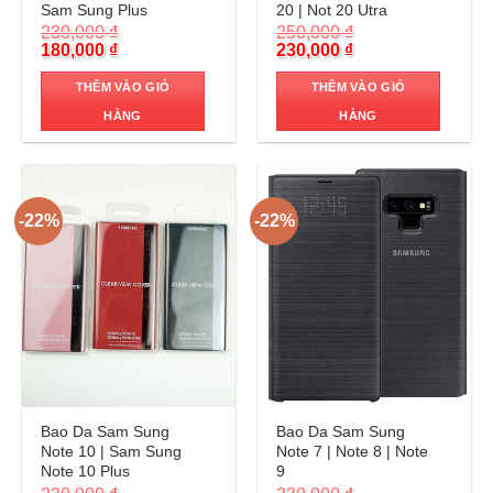
Sam Sung Plus
20 | Not 20 Utra
230,000
₫
250,000
₫
Original
Current
Original
Current
180,000
₫
230,000
₫
price
price
price
price
was:
is:
was:
is:
THÊM VÀO GIỎ
THÊM VÀO GIỎ
230,000 ₫.
180,000 ₫.
250,000 ₫.
230,000 ₫.
HÀNG
HÀNG
-22%
-22%
Trả góp 0%
Trả góp 0%
Bao Da Sam Sung
Bao Da Sam Sung
Note 10 | Sam Sung
Note 7 | Note 8 | Note
Note 10 Plus
9