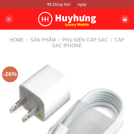
Chuyển
Dùng thử
30
ngày
đến
nội
dung
HOME
/
SẢN PHẨM
/
PHỤ KIỆN CÁP SẠC
/
CÁP
SẠC IPHONE
-26%