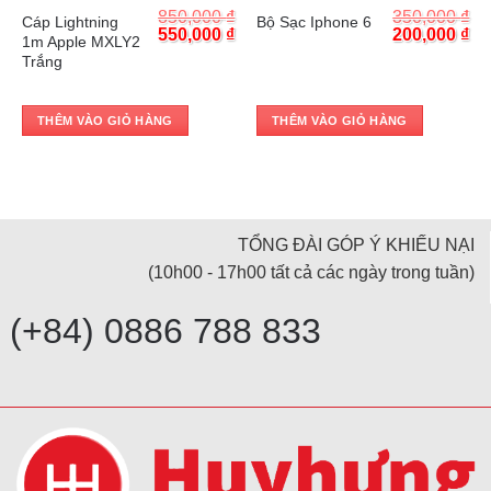
₫
850,000
₫
350,000
₫
Cáp Lightning
Bộ Sạc Iphone 6
Current
Original
Current
Original
Cu
₫
550,000
₫
200,000
₫
1m Apple MXLY2
price
price
price
price
pr
Trắng
is:
was:
is:
was:
is:
.
280,000 ₫.
850,000 ₫.
550,000 ₫.
350,000 ₫.
20
THÊM VÀO GIỎ HÀNG
THÊM VÀO GIỎ HÀNG
TỔNG ĐÀI GÓP Ý KHIẾU NẠI
(10h00 - 17h00 tất cả các ngày trong tuần)
(+84) 0886 788 833