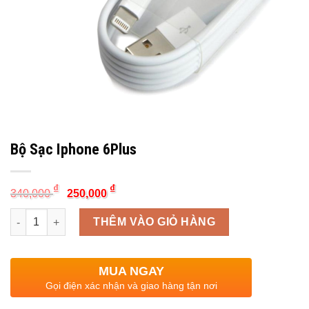
Bộ Sạc Iphone 6Plus
Original
Current
₫
₫
340,000
250,000
price
price
was:
is:
Quantity
340,000 ₫.
250,000 ₫.
THÊM VÀO GIỎ HÀNG
MUA NGAY
Gọi điện xác nhận và giao hàng tận nơi