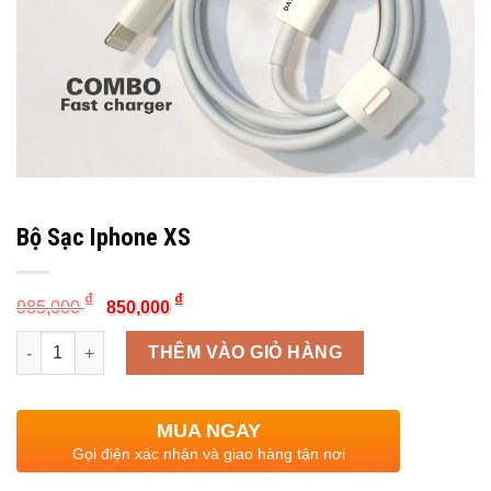
Bộ Sạc Iphone XS
Original
Current
₫
₫
985,000
850,000
price
price
was:
is:
Quantity
985,000 ₫.
850,000 ₫.
THÊM VÀO GIỎ HÀNG
MUA NGAY
Gọi điện xác nhận và giao hàng tận nơi