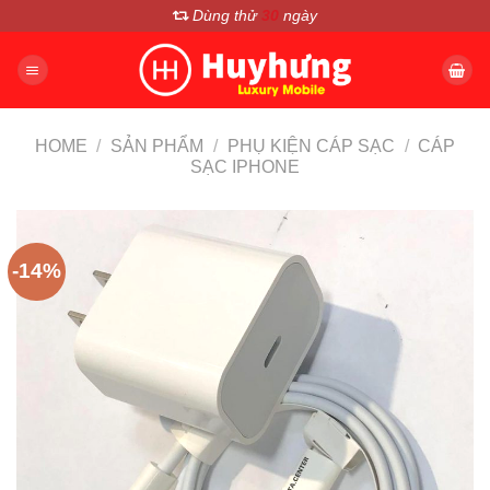
Chuyển
Dùng thử
30
ngày
đến
nội
dung
HOME
/
SẢN PHẨM
/
PHỤ KIỆN CÁP SẠC
/
CÁP
SẠC IPHONE
-14%