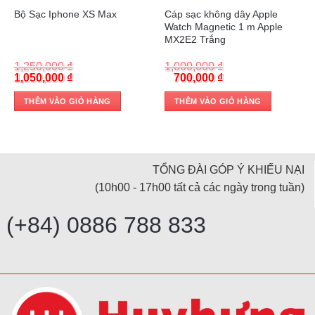
Cáp sạc không dây Apple
Bộ Sạc Iphone XS Max
Watch Magnetic 1 m Apple
MX2E2 Trắng
1,250,000
₫
1,000,000
₫
Original
Current
Original
Current
1,050,000
₫
700,000
₫
price
price
price
price
was:
is:
was:
is:
THÊM VÀO GIỎ HÀNG
THÊM VÀO GIỎ HÀNG
1,250,000 ₫.
1,050,000 ₫.
1,000,000 ₫.
700,000 ₫.
TỔNG ĐÀI GÓP Ý KHIẾU NẠI
(10h00 - 17h00 tất cả các ngày trong tuần)
(+84) 0886 788 833