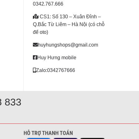
0342.767.666
CS1: Số 130 – Xuân Đỉnh –
Q.Bắc Từ Liêm – Hà Nội (có chỗ
để oto)
huyhungshops@gmail.com
Huy Hưng mobile
Zalo:0342767666
8 833
HỖ TRỢ THANH TOÁN