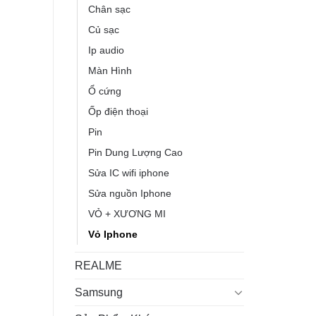
000 ₫.
400,000 ₫.
Chân sạc
Củ sạc
Ip audio
Màn Hình
Ổ cứng
Ốp điện thoại
Pin
Pin Dung Lượng Cao
Sửa IC wifi iphone
Sửa nguồn Iphone
VỎ + XƯƠNG MI
Vỏ Iphone
REALME
Samsung