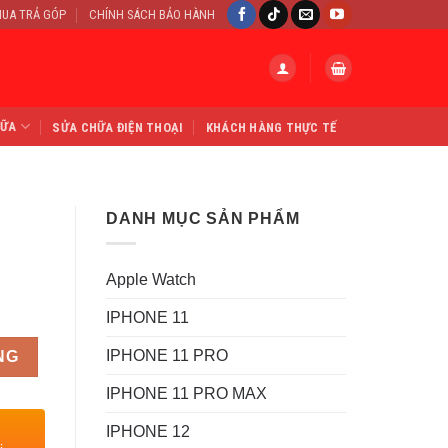
UA TRẢ GÓP
CHÍNH SÁCH BẢO HÀNH
HỮA
SỬA CHỮA ĐIỆN THOẠI
KHÁCH HÀNG THỰC TẾ
DANH MỤC SẢN PHẨM
Apple Watch
IPHONE 11
IPHONE 11 PRO
NG
IPHONE 11 PRO MAX
IPHONE 12