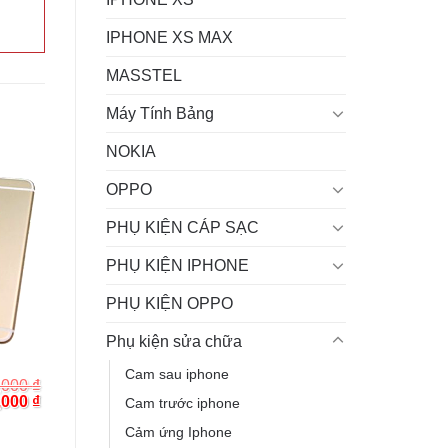
IPHONE XS MAX
MASSTEL
Máy Tính Bảng
NOKIA
OPPO
PHỤ KIỆN CÁP SẠC
PHỤ KIỆN IPHONE
PHỤ KIỆN OPPO
Phụ kiện sửa chữa
Cam sau iphone
,000
₫
inal
Current
,000
₫
Cam trước iphone
e
price
:
is:
Cảm ứng Iphone