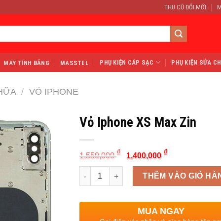
THU CŨ ĐỔI MỚI
M
PHỤ KIỆN CÁP SẠC
PHỤ KIỆN SỬA C
MÁY TÍNH BẢNG
MASSTEL
HỮA
/
VỎ IPHONE
Vỏ Iphone XS Max Zin
Original
Current
₫
₫
1,550,000
1,400,000
price
price
was:
is:
Quantity
1,550,000 ₫.
1,400,000 ₫.
THÊM VÀO GIỎ HÀ
MUA NGAY