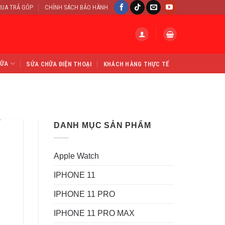
UA TRẢ GÓP
CHÍNH SÁCH BẢO HÀNH
HỮA
SỬA CHỮA ĐIỆN THOẠI
KHÁCH HÀNG THỰC TẾ
DANH MỤC SẢN PHẨM
Apple Watch
IPHONE 11
IPHONE 11 PRO
IPHONE 11 PRO MAX