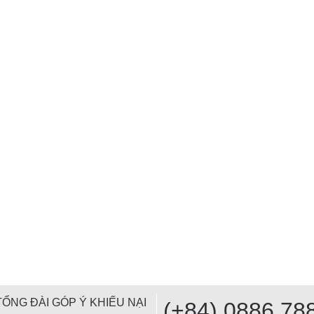
TỔNG ĐÀI GÓP Ý KHIẾU NẠI
(+84) 0886 78