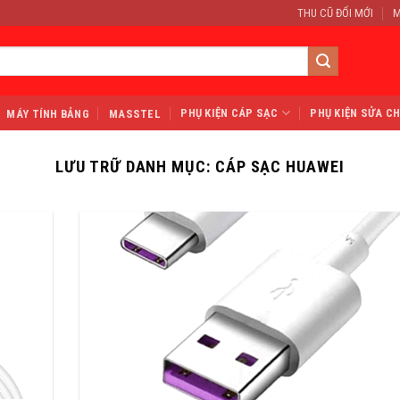
THU CŨ ĐỔI MỚI
M
PHỤ KIỆN CÁP SẠC
PHỤ KIỆN SỬA C
MÁY TÍNH BẢNG
MASSTEL
LƯU TRỮ DANH MỤC:
CÁP SẠC HUAWEI