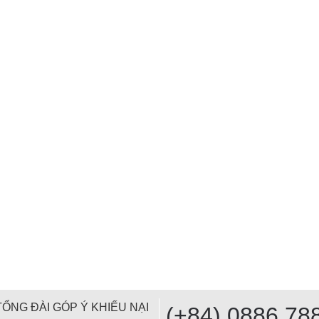
TỔNG ĐÀI GÓP Ý KHIẾU NẠI
(+84) 0886 78