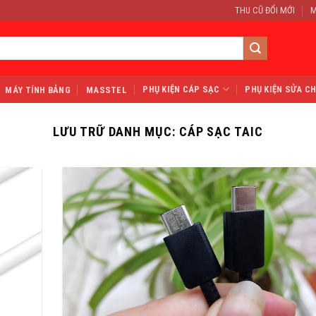
THU CŨ ĐỔI MỚI
M
PHỤ KIỆN CÁP SẠC
PHỤ KIỆN SỬA C
MÁY TÍNH BẢNG
MASSTEL
LƯU TRỮ DANH MỤC:
CÁP SẠC TAIC