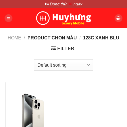
Chuyển
Dùng thử
30
ngày
đến
nội
dung
HOME
/
PRODUCT CHỌN MÀU
/
128G XANH BLU
FILTER