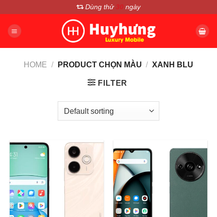
Chuyển
Dùng thử
30
ngày
đến
nội
dung
HOME
/
PRODUCT CHỌN MÀU
/
XANH BLU
FILTER