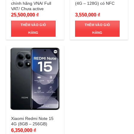
chính hãng VNA/ Full
(4G – 128G) có NFC
VAT/ Chưa active
25,500,000
₫
3,550,000
₫
THÊM VÀO GIỎ
THÊM VÀO GIỎ
HÀNG
HÀNG
Trả góp 0%
Xiaomi Redmi Note 15
4G (8GB – 256GB)
6,350,000
₫