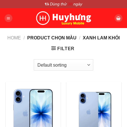
Chuyển
Dùng thử
30
ngày
đến
nội
dung
HOME
/
PRODUCT CHỌN MÀU
/
XANH LAM KHÓI
FILTER