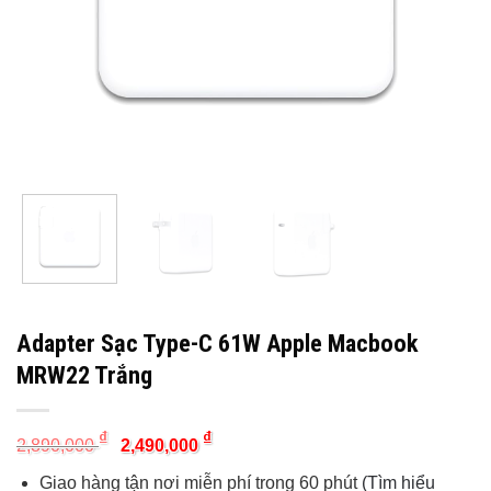
Adapter Sạc Type-C 61W Apple Macbook
MRW22 Trắng
Original
Current
₫
₫
2,890,000
2,490,000
price
price
was:
is:
Giao hàng tận nơi miễn phí trong 60 phút
(Tìm hiểu
2,890,000 ₫.
2,490,000 ₫.