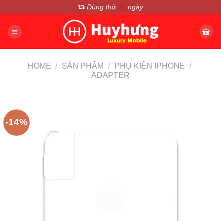
Chuyển
Dùng thử
30
ngày
đến
nội
dung
HOME
/
SẢN PHẨM
/
PHỤ KIỆN IPHONE
/
ADAPTER
-14%