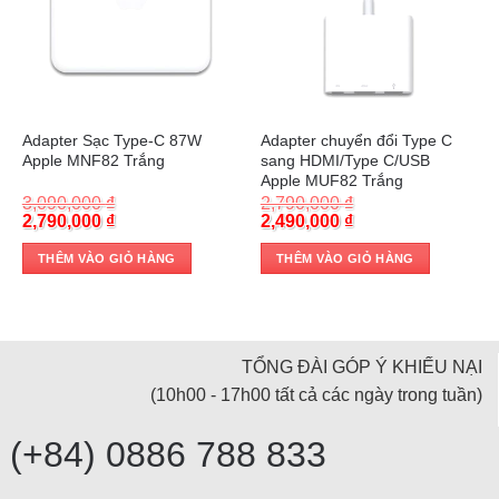
Apple MNF82 Trắng
sang HDMI/Type C/USB
Apple MUF82 Trắng
3,090,000
₫
2,790,000
₫
Original
Current
Original
Current
2,790,000
₫
2,490,000
₫
price
price
price
price
was:
is:
was:
is:
THÊM VÀO GIỎ HÀNG
THÊM VÀO GIỎ HÀNG
3,090,000 ₫.
2,790,000 ₫.
2,790,000 ₫.
2,490,000 ₫.
TỔNG ĐÀI GÓP Ý KHIẾU NẠI
(10h00 - 17h00 tất cả các ngày trong tuần)
(+84) 0886 788 833