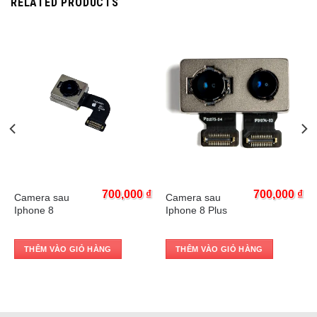
RELATED PRODUCTS
Trả góp 0%
Trả góp 0%
₫
700,000
₫
700,000
₫
Camera sau
Camera sau
Current
₫
Iphone 8
Iphone 8 Plus
price
is:
.
680,000 ₫.
THÊM VÀO GIỎ HÀNG
THÊM VÀO GIỎ HÀNG