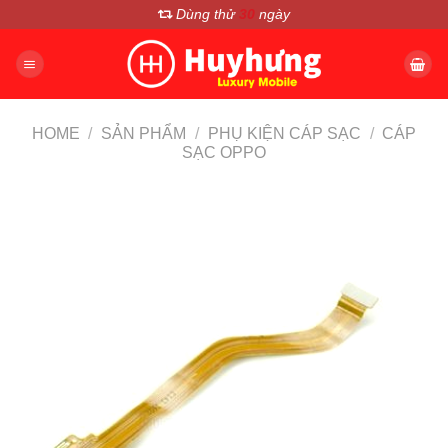
Chuyển
Dùng thử
30
ngày
đến
nội
dung
HOME
/
SẢN PHẨM
/
PHỤ KIỆN CÁP SẠC
/
CÁP
SẠC OPPO