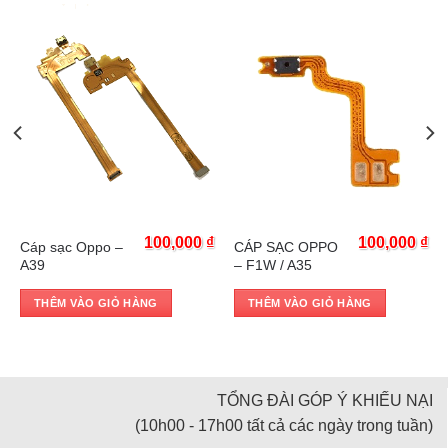
Trả góp 0%
Trả góp 0%
₫
100,000
₫
100,000
₫
Cáp sạc Oppo –
CÁP SẠC OPPO
A39
– F1W / A35
THÊM VÀO GIỎ HÀNG
THÊM VÀO GIỎ HÀNG
TỔNG ĐÀI GÓP Ý KHIẾU NẠI
(10h00 - 17h00 tất cả các ngày trong tuần)