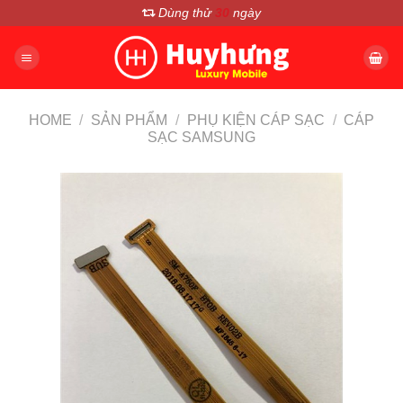
Chuyển
Dùng thử
30
ngày
đến
nội
dung
HOME
/
SẢN PHẨM
/
PHỤ KIỆN CÁP SẠC
/
CÁP
SẠC SAMSUNG