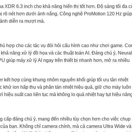
a XDR 6.3 inch cho khả năng hiển thị tốt hơn. Độ sáng tối đa c
 thị rõ nét hơn dưới ánh nắng. Công nghệ ProMotion 120 Hz giúp
 ảnh diễn ra mượt mà.
phù hợp cho các tác vụ đòi hỏi cấu hình cao như chơi game. Co
 khả năng xử lý đồ họa và các thuật toán AI. Đáng chú ý, Neural
GPU giúp máy xử lý AI ngay trên thiết bị nhanh hơn, mở ra nhiều
er kết hợp cùng khung nhôm nguyên khối giúp tối ưu tản nhiệt
 khử ion hấp thụ và phân tán nhiệt hiệu quả, giữ cho máy luôn
ì hiệu suất cao liên tục mà không lo quá nhiệt hay tụt hiệu năng
 cấp đáng chú ý, mang đến nhiều tùy chọn hơn cho việc chụp
i của bạn. Không chỉ camera chính, mà cả camera Ultra Wide và