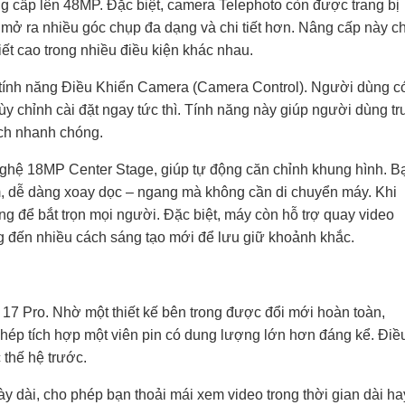
cấp lên 48MP. Đặc biệt, camera Telephoto còn được trang bị
mở ra nhiều góc chụp đa dạng và chi tiết hơn. Nâng cấp này c
iết cao trong nhiều điều kiện khác nhau.
tính năng Điều Khiển Camera (Camera Control). Người dùng c
y chỉnh cài đặt ngay tức thì. Tính năng này giúp người dùng tr
ách nhanh chóng.
ghệ 18MP Center Stage, giúp tự động căn chỉnh khung hình. B
m, dễ dàng xoay dọc – ngang mà không cần di chuyển máy. Khi
g để bắt trọn mọi người. Đặc biệt, máy còn hỗ trợ quay video
g đến nhiều cách sáng tạo mới để lưu giữ khoảnh khắc.
 17 Pro. Nhờ một thiết kế bên trong được đổi mới hoàn toàn,
phép tích hợp một viên pin có dung lượng lớn hơn đáng kể. Điề
 thế hệ trước.
y dài, cho phép bạn thoải mái xem video trong thời gian dài ha