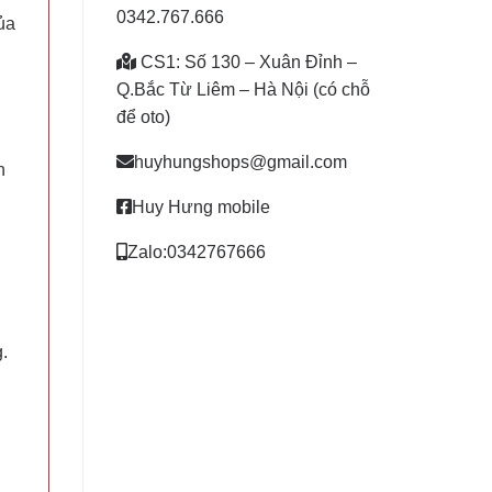
0342.767.666
ủa
CS1: Số 130 – Xuân Đỉnh –
Q.Bắc Từ Liêm – Hà Nội (có chỗ
để oto)
huyhungshops@gmail.com
n
Huy Hưng mobile
Zalo:0342767666
.