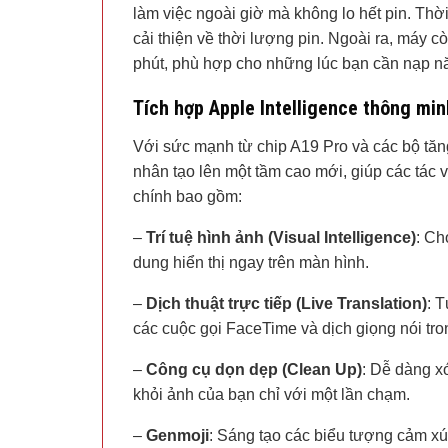
làm việc ngoài giờ mà không lo hết pin. Thời
cải thiện về thời lượng pin. Ngoài ra, máy 
phút, phù hợp cho những lúc bạn cần nạp 
Tích hợp Apple Intelligence thông min
Với sức mạnh từ chip A19 Pro và các bộ tăng 
nhân tạo lên một tầm cao mới, giúp các tác 
chính bao gồm:
–
Trí tuệ hình ảnh (Visual Intelligence)
: Ch
dung hiển thị ngay trên màn hình.
–
Dịch thuật trực tiếp (Live Translation)
: 
các cuộc gọi FaceTime và dịch giọng nói tro
–
Công cụ dọn dẹp (Clean Up)
: Dễ dàng x
khỏi ảnh của bạn chỉ với một lần chạm.
–
Genmoji
: Sáng tạo các biểu tượng cảm xú