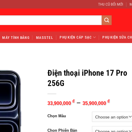
THU CŨ ĐỔI MỚI
M
PHỤ KIỆN CÁP SẠC
PHỤ KIỆN SỬA C
MÁY TÍNH BẢNG
MASSTEL
Điện thoại iPhone 17 Pro
256G
–
₫
₫
33,900,000
35,900,000
Chọn Màu
Chọn Phiên Bản