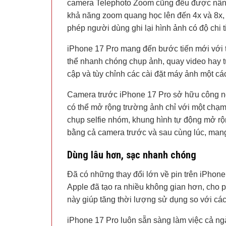
camera Telephoto Zoom cũng đều được nâng 
khả năng zoom quang học lên đến 4x và 8x, 
phép người dùng ghi lại hình ảnh có độ chi t
iPhone 17 Pro mang đến bước tiến mới với 
thể nhanh chóng chụp ảnh, quay video hay tù
cập và tùy chỉnh các cài đặt máy ảnh một c
Camera trước iPhone 17 Pro sở hữu công n
có thể mở rộng trường ảnh chỉ với một chạ
chụp selfie nhóm, khung hình tự động mở rộn
bằng cả camera trước và sau cùng lúc, man
Dùng lâu hơn, sạc nhanh chóng
Đã có những thay đổi lớn về pin trên iPhone
Apple đã tạo ra nhiều không gian hơn, cho 
này giúp tăng thời lượng sử dụng so với các
iPhone 17 Pro luôn sẵn sàng làm việc cả ngà