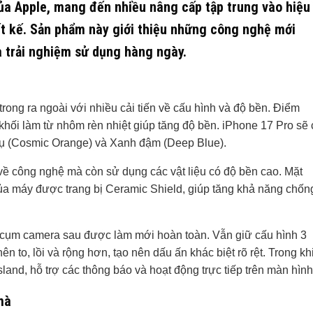
của Apple, mang đến nhiều nâng cấp tập trung vào hiệu
ết kế. Sản phẩm này giới thiệu những công nghệ mới
và trải nghiệm sử dụng hàng ngày.
 trong ra ngoài với nhiều cải tiến về cấu hình và độ bền. Điểm
khối làm từ nhôm rèn nhiệt giúp tăng độ bền. iPhone 17 Pro sẽ 
trụ (Cosmic Orange) và Xanh đậm (Deep Blue).
về công nghệ mà còn sử dụng các vật liệu có độ bền cao. Mặt
của máy được trang bị Ceramic Shield, giúp tăng khả năng chốn
à cụm camera sau được làm mới hoàn toàn. Vẫn giữ cấu hình 3
 to, lồi và rộng hơn, tạo nên dấu ấn khác biệt rõ rệt. Trong kh
land, hỗ trợ các thông báo và hoạt động trực tiếp trên màn hình
mà