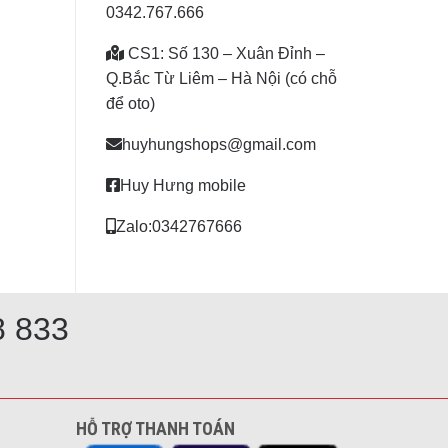
0342.767.666
CS1: Số 130 – Xuân Đỉnh –
Q.Bắc Từ Liêm – Hà Nội (có chỗ
để oto)
huyhungshops@gmail.com
Huy Hưng mobile
Zalo:0342767666
8 833
HỖ TRỢ THANH TOÁN