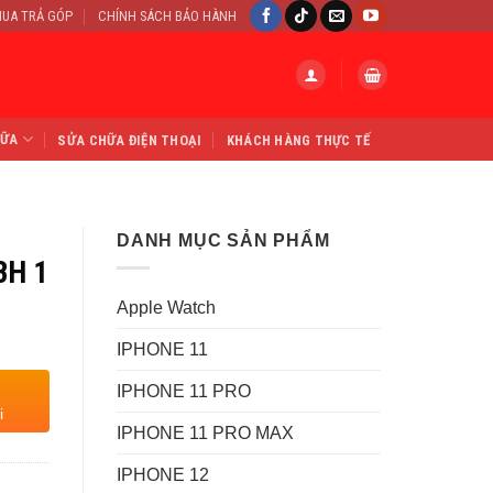
UA TRẢ GÓP
CHÍNH SÁCH BẢO HÀNH
HỮA
SỬA CHỮA ĐIỆN THOẠI
KHÁCH HÀNG THỰC TẾ
DANH MỤC SẢN PHẨM
BH 1
Apple Watch
IPHONE 11
IPHONE 11 PRO
i
IPHONE 11 PRO MAX
IPHONE 12