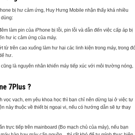
Phone bị hư cảm ứng, Huy Hưng Mobile nhận thấy khá nhiều
 dùng:
làm pin của iPhone bị lỗi, pin lỗi và dẫn đến việc cấp áp bị
đến hư ic cảm ứng của máy.
 từ trên cao xuống làm hư hại các linh kiện trong máy, trong đ
dể hư.
y cũng là nguyên nhân khiến máy tiếp xúc với môi trường nóng,
ne 7Plus ?
 vọc vạch, em yêu khoa học thì bạn chỉ nên dừng lại ở việc tự
ện này thuộc về thiết bị ngoại vi, nếu có hướng dẫn sẽ tự thay
ắn trực tiếp trên mainboard (Bo mạch chủ của máy), nếu bạn
 máy hàn hay máy cấp nguồn…thì rất khó để tự mình thực hiện.