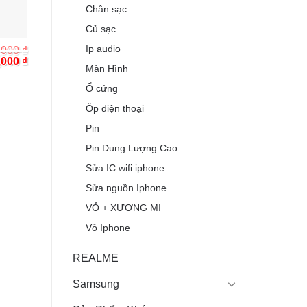
Chân sạc
Củ sạc
Ip audio
,000
₫
inal
Current
,000
₫
Màn Hình
e
price
:
is:
Ổ cứng
000 ₫.
400,000 ₫.
Ốp điện thoại
Pin
Pin Dung Lượng Cao
Sửa IC wifi iphone
Sửa nguồn Iphone
VỎ + XƯƠNG MI
Vỏ Iphone
REALME
Samsung