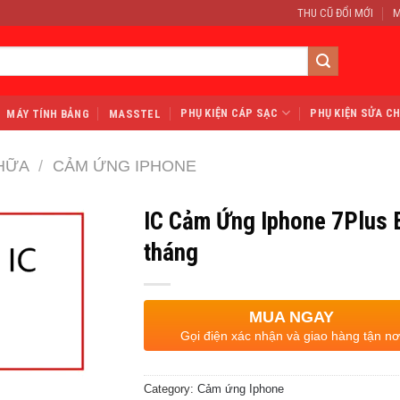
THU CŨ ĐỔI MỚI
M
PHỤ KIỆN CÁP SẠC
PHỤ KIỆN SỬA C
MÁY TÍNH BẢNG
MASSTEL
HỮA
/
CẢM ỨNG IPHONE
IC Cảm Ứng Iphone 7Plus 
tháng
MUA NGAY
Gọi điện xác nhận và giao hàng tận nơ
Category:
Cảm ứng Iphone