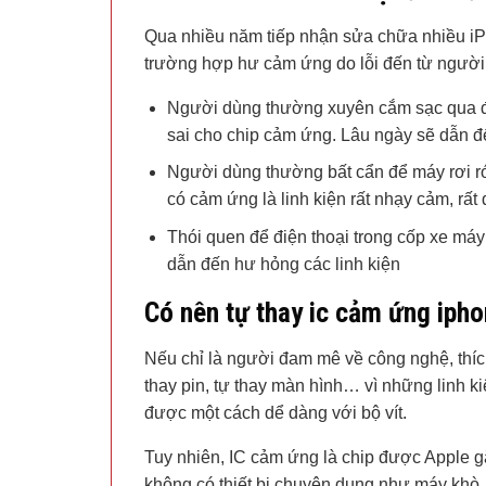
Qua nhiều năm tiếp nhận sửa chữa nhiều i
trường hợp hư cảm ứng do lỗi đến từ người
Người dùng thường xuyên cắm sạc qua đêm 
sai cho chip cảm ứng. Lâu ngày sẽ dẫn 
Người dùng thường bất cẩn để máy rơi rớt
có cảm ứng là linh kiện rất nhạy cảm, rất 
Thói quen để điện thoại trong cốp xe má
dẫn đến hư hỏng các linh kiện
Có nên tự thay ic cảm ứng ipho
Nếu chỉ là người đam mê về công nghệ, thích
thay pin, tự thay màn hình… vì những linh ki
được một cách dể dàng với bộ vít.
Tuy nhiên, IC cảm ứng là chip được Apple g
không có thiết bị chuyên dụng như máy khò,