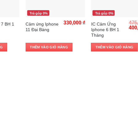
Trả góp 0%
Trả góp 0%
330,000
₫
475
 7 BH 1
Cảm ứng Iphone
IC Cảm Ứng
Orig
400
11 Đại Bàng
Iphone 6 BH 1
pric
Tháng
was
475,
NG
THÊM VÀO GIỎ HÀNG
THÊM VÀO GIỎ HÀNG