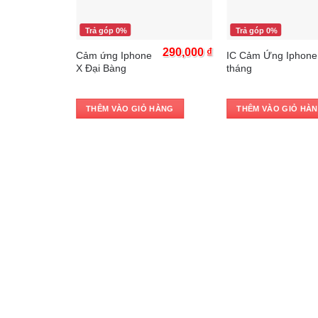
Trả góp 0%
Trả góp 0%
300,000
₫
290,000
₫
Cảm ứng Iphone
IC Cảm Ứng Iphone
X Đại Bàng
tháng
 HÀNG
THÊM VÀO GIỎ HÀNG
THÊM VÀO GIỎ HÀ