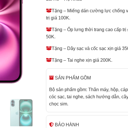
Tặng – Miếng dán cường lực chống 
trị giá 100K.
Tặng – Ốp lưng thời trang cao cấp trị 
50K.
Tặng – Dây sạc và cốc sạc xịn giá 35
Tặng – Tai nghe xịn giá 200K.
SẢN PHẨM GỒM
Bộ sản phẩm gồm: Thân máy, hộp, cáp
cóc sạc, tai nghe, sách hướng dẫn, câ
chọc sim.
BẢO HÀNH