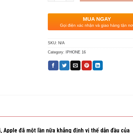
MUA NGAY
Gọi điện xác nhận và giao hàng tận nơ
SKU:
N/A
Category:
IPHONE 16
, Apple đã một lần nữa khẳng định vị thế dẫn đầu của