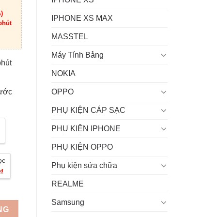
)
IPHONE XS MAX
phút
MASSTEL
Máy Tính Bảng
phút
NOKIA
OPPO
rước
PHỤ KIỆN CÁP SẠC
PHỤ KIỆN IPHONE
PHỤ KIỆN OPPO
ọc
Phụ kiện sửa chữa
₫
REALME
Samsung
NG