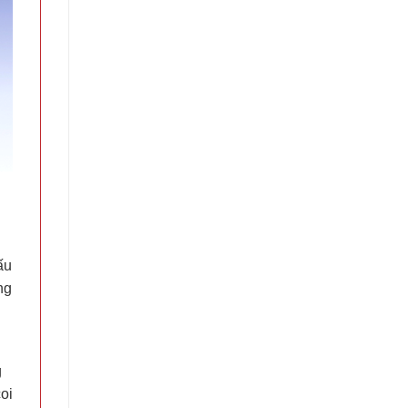
ấu
ng
g
coi