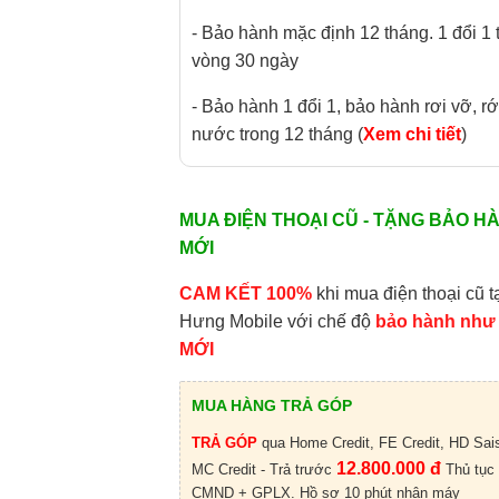
- Bảo hành mặc định 12 tháng. 1 đổi 1 
vòng 30 ngày
- Bảo hành 1 đổi 1, bảo hành rơi vỡ, rớ
nước trong 12 tháng (
Xem chi tiết
)
MUA ĐIỆN THOẠI CŨ - TẶNG BẢO H
MỚI
CAM KẾT 100%
khi mua điện thoại cũ t
Hưng Mobile với chế độ
bảo hành như
MỚI
MUA HÀNG TRẢ GÓP
TRẢ GÓP
qua Home Credit, FE Credit, HD Sai
12.800.000 đ
MC Credit - Trả trước
Thủ tục
CMND + GPLX. Hồ sơ 10 phút nhận máy