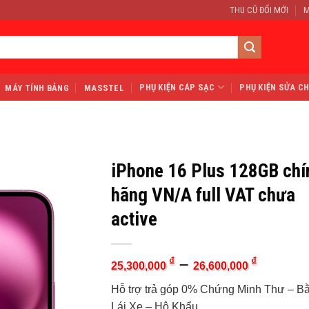
THU CŨ ĐỔI MỚI
M
PHỤ KIỆN CÁP SẠC
PHỤ KIỆN SỬA C
MÁY TÍNH BẢNG
MASSTEL
iPhone 16 Plus 128GB chí
hãng VN/A full VAT chưa
active
–
₫
₫
25,300,000
26,600,000
Hỗ trợ trả góp 0% Chứng Minh Thư – B
Lái Xe – Hộ Khẩu