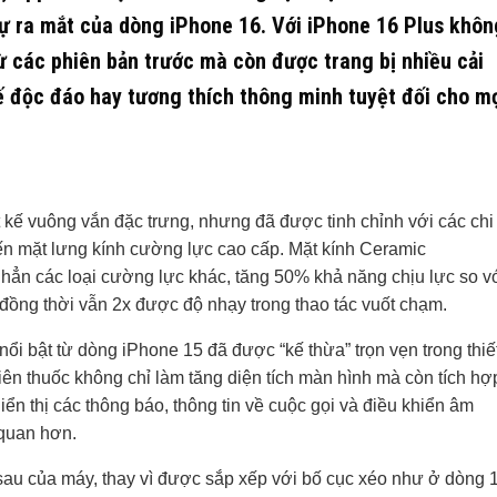
sự ra mắt của dòng iPhone 16. Với iPhone 16 Plus khôn
ừ các phiên bản trước mà còn được trang bị nhiều cải
kế độc đáo hay tương thích thông minh tuyệt đối cho m
 kế vuông vắn đặc trưng, nhưng đã được tinh chỉnh với các chi
đến mặt lưng kính cường lực cao cấp. Mặt kính Ceramic
n hẳn các loại cường lực khác, tăng 50% khả năng chịu lực so v
 đồng thời vẫn 2x được độ nhạy trong thao tác vuốt chạm.
i bật từ dòng iPhone 15 đã được “kế thừa” trọn vẹn trong thiế
ên thuốc không chỉ làm tăng diện tích màn hình mà còn tích hợ
ển thị các thông báo, thông tin về cuộc gọi và điều khiển âm
 quan hơn.
u của máy, thay vì được sắp xếp với bố cục xéo như ở dòng 