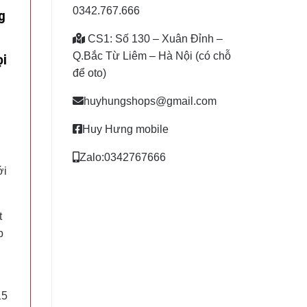
0342.767.666
g
CS1: Số 130 – Xuân Đỉnh –
Q.Bắc Từ Liêm – Hà Nội (có chỗ
ọi
để oto)
huyhungshops@gmail.com
Huy Hưng mobile
Zalo:0342767666
ới
t
p
15