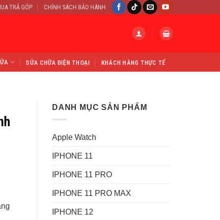
UA TRẢ GÓP
CHÍNH SÁCH BẢO HÀNH
HỮA
SỬA CHỮA ĐIỆN THOẠI
KHÁCH HÀNG THỰC TẾ
DANH MỤC SẢN PHẨM
nh
Apple Watch
IPHONE 11
IPHONE 11 PRO
IPHONE 11 PRO MAX
ằng
IPHONE 12