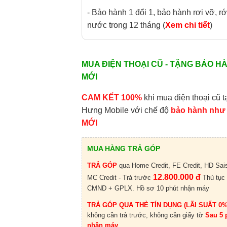
- Bảo hành 1 đổi 1, bảo hành rơi vỡ, rớ
nước trong 12 tháng (
Xem chi tiết
)
MUA ĐIỆN THOẠI CŨ - TẶNG BẢO H
MỚI
CAM KẾT 100%
khi mua điện thoại cũ t
Hưng Mobile với chế độ
bảo hành như
MỚI
MUA HÀNG TRẢ GÓP
TRẢ GÓP
qua Home Credit, FE Credit, HD Sai
12.800.000 đ
MC Credit - Trả trước
Thủ tục
CMND + GPLX. Hồ sơ 10 phút nhận máy
TRẢ GÓP QUA THẺ TÍN DỤNG (LÃI SUẤT 0%
không cần trả trước, không cần giấy tờ
Sau 5 
nhận máy