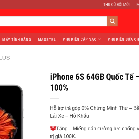
THU CŨ ĐỔI MỚI
M
PHỤ KIỆN CÁP SẠC
PHỤ KIỆN SỬA C
MÁY TÍNH BẢNG
MASSTEL
PLUS
iPhone 6S 64GB Quốc Tế –
100%
Hỗ trợ trả góp 0% Chứng Minh Thư – B
Lái Xe – Hộ Khẩu
Tặng – Miếng dán cường lực chống 
trị giá 100K.