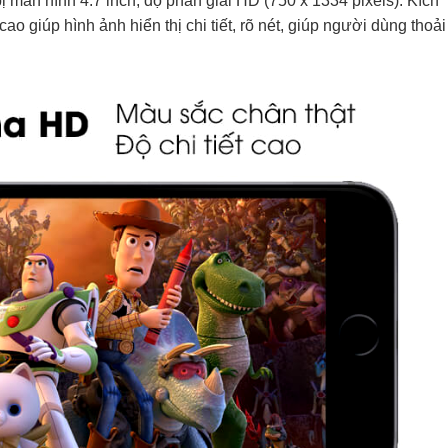
 màn hình 4.7 inch, độ phân giải HD (750 x 1334 pixels). Kích
o giúp hình ảnh hiển thị chi tiết, rõ nét, giúp người dùng thoải