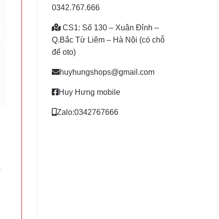
0342.767.666
CS1: Số 130 – Xuân Đỉnh –
Q.Bắc Từ Liêm – Hà Nội (có chỗ
để oto)
huyhungshops@gmail.com
Huy Hưng mobile
Zalo:0342767666
a