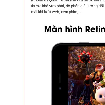
iPhone 6s Quốc Tế xách tay cũ được trang bị
thước khá vừa phải, độ phân giải tương đối ca
mái khi lướt web, xem phim,…