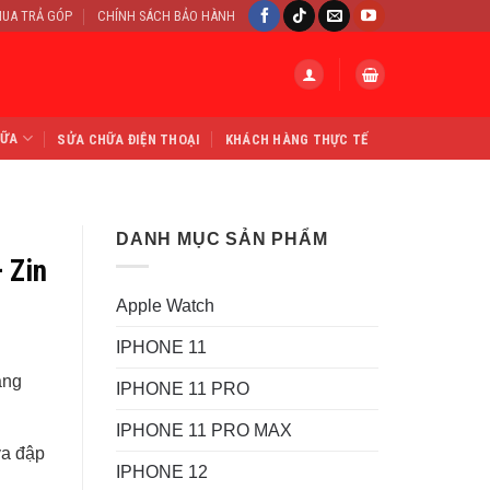
UA TRẢ GÓP
CHÍNH SÁCH BẢO HÀNH
HỮA
SỬA CHỮA ĐIỆN THOẠI
KHÁCH HÀNG THỰC TẾ
DANH MỤC SẢN PHẨM
 Zin
Apple Watch
IPHONE 11
ằng
IPHONE 11 PRO
IPHONE 11 PRO MAX
va đập
IPHONE 12