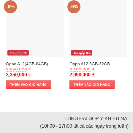
-6%
-6%
Trả góp 0%
Trả góp 0%
Oppo A12(4GB-64GB)
Oppo A12 3GB-32GB
3,550,000
₫
3,190,000
₫
Original
Current
Original
Current
3,350,000
₫
2,990,000
₫
price
price
price
price
was:
is:
was:
is:
THÊM VÀO GIỎ HÀNG
THÊM VÀO GIỎ HÀNG
3,550,000 ₫.
3,350,000 ₫.
3,190,000 ₫.
2,990,000 ₫.
TỔNG ĐÀI GÓP Ý KHIẾU NẠI
(10h00 - 17h00 tất cả các ngày trong tuần)