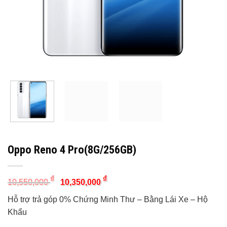
Oppo Reno 4 Pro(8G/256GB)
Original
Current
₫
₫
10,550,000
10,350,000
price
price
was:
is:
Hỗ trợ trả góp 0% Chứng Minh Thư – Bằng Lái Xe – Hộ
10,550,000 ₫.
10,350,000 ₫.
Khẩu