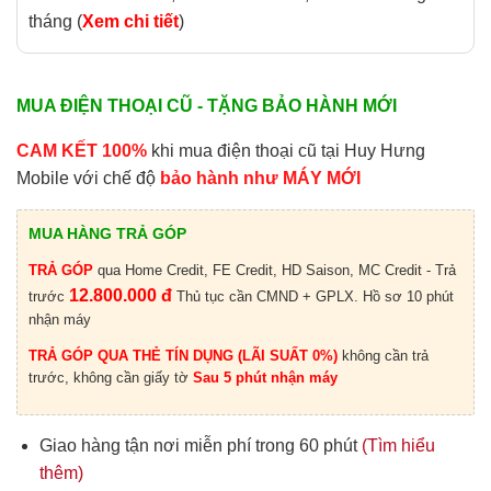
tháng (
Xem chi tiết
)
MUA ĐIỆN THOẠI CŨ - TẶNG BẢO HÀNH MỚI
CAM KẾT 100%
khi mua điện thoại cũ tại Huy Hưng
Mobile với chế độ
bảo hành như MÁY MỚI
MUA HÀNG TRẢ GÓP
TRẢ GÓP
qua Home Credit, FE Credit, HD Saison, MC Credit - Trả
12.800.000 đ
trước
Thủ tục cần CMND + GPLX. Hồ sơ 10 phút
nhận máy
TRẢ GÓP QUA THẺ TÍN DỤNG (LÃI SUẤT 0%)
không cần trả
trước, không cần giấy tờ
Sau 5 phút nhận máy
Giao hàng tận nơi miễn phí trong 60 phút
(Tìm hiểu
thêm)