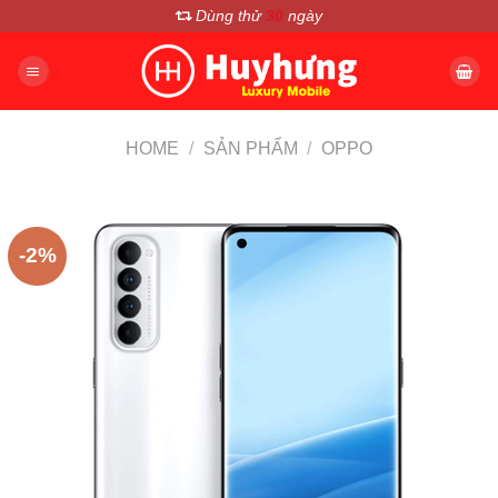
Chuyển
Dùng thử
30
ngày
đến
nội
dung
HOME
/
SẢN PHẨM
/
OPPO
-2%