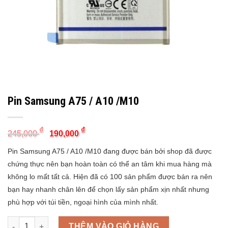
Pin Samsung A75 / A10 /M10
Original
Current
₫
₫
245,000
190,000
price
price
was:
is:
Pin Samsung A75 / A10 /M10 đang được bán bởi shop đã được
245,000 ₫.
190,000 ₫.
chứng thực nên bạn hoàn toàn có thể an tâm khi mua hàng mà
không lo mất tất cả. Hiện đã có 100 sản phẩm được bán ra nên
bạn hay nhanh chân lên để chọn lấy sản phẩm xịn nhất nhưng
phù hợp với túi tiền, ngoại hình của mình nhất.
Quantity
THÊM VÀO GIỎ HÀNG