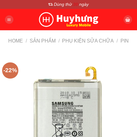
Chuyển
Dùng thử
30
ngày
đến
nội
dung
HOME
/
SẢN PHẨM
/
PHỤ KIỆN SỬA CHỮA
/
PIN
-22%