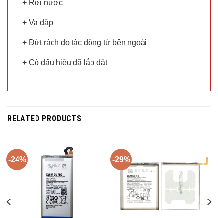
+ Rơi nước
+ Va đập
+ Đứt rách do tác động từ bên ngoài
+ Có dấu hiệu đã lắp đặt
RELATED PRODUCTS
-24%
-29%