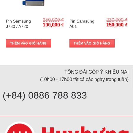
Trả góp 0%
Trả góp 0%
₫
250,000
₫
210,000
₫
Pin Samsung
Pin Samsung
Current
Original
Current
Original
Cu
₫
190,000
₫
150,000
₫
J730 / A720
A01
price
price
price
price
pr
is:
was:
is:
was:
is:
.
150,000 ₫.
250,000 ₫.
190,000 ₫.
210,000 ₫.
15
THÊM VÀO GIỎ HÀNG
THÊM VÀO GIỎ HÀNG
TỔNG ĐÀI GÓP Ý KHIẾU NẠI
(10h00 - 17h00 tất cả các ngày trong tuần)
(+84) 0886 788 833