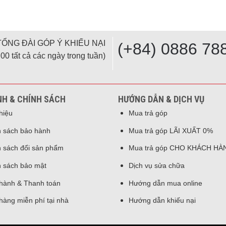
TỔNG ĐÀI GÓP Ý KHIẾU NẠI
(+84) 0886 78
00 tất cả các ngày trong tuần)
NH & CHÍNH SÁCH
HƯỚNG DẪN & DỊCH VỤ
thiệu
Mua trả góp
 sách bảo hành
Mua trả góp LÃI XUẤT 0%
 sách đổi sản phẩm
Mua trả góp CHO KHÁCH HÀ
 sách bảo mật
Dịch vụ sửa chữa
hành & Thanh toán
Hướng dẫn mua online
hàng miễn phí tại nhà
Hướng dẫn khiếu nại