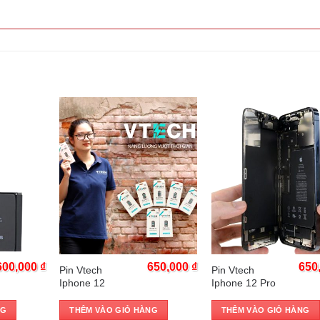
Trả góp 0%
Trả góp 0%
600,000
₫
650,000
₫
650
Pin Vtech
Pin Vtech
Iphone 12
Iphone 12 Pro
NG
THÊM VÀO GIỎ HÀNG
THÊM VÀO GIỎ HÀNG