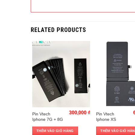
RELATED PRODUCTS
Trả góp 0%
Trả góp 0%
300,000
₫
300,000
₫
Pin Vtech
Pin Vtech
Iphone 7G + 8G
Iphone XS
 HÀNG
THÊM VÀO GIỎ HÀNG
THÊM VÀO GIỎ HÀ