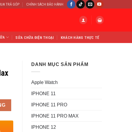
UA TRẢ GÓP
CHÍNH SÁCH BẢO HÀNH
HỮA
SỬA CHỮA ĐIỆN THOẠI
KHÁCH HÀNG THỰC TẾ
DANH MỤC SẢN PHẨM
Max
Apple Watch
IPHONE 11
IPHONE 11 PRO
NG
IPHONE 11 PRO MAX
IPHONE 12