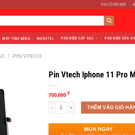
THU CŨ ĐỔI MỚI
M
PHỤ KIỆN CÁP SẠC
PHỤ KIỆN SỬA C
MÁY TÍNH BẢNG
MASSTEL
ẠC
/
PIN VTECH
Pin Vtech Iphone 11 Pro 
₫
700,000
Quantity
THÊM VÀO GIỎ HÀ
MUA NGAY