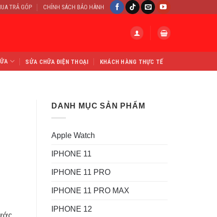
UA TRẢ GÓP
CHÍNH SÁCH BẢO HÀNH
HỮA
SỬA CHỮA ĐIỆN THOẠI
KHÁCH HÀNG THỰC TẾ
DANH MỤC SẢN PHẨM
Apple Watch
IPHONE 11
IPHONE 11 PRO
IPHONE 11 PRO MAX
IPHONE 12
rước