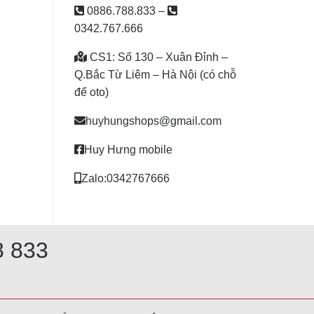
0886.788.833
–
0342.767.666
CS1: Số 130 – Xuân Đỉnh –
Q.Bắc Từ Liêm – Hà Nội (có chỗ
để oto)
huyhungshops@gmail.com
Huy Hưng mobile
Zalo:0342767666
8 833