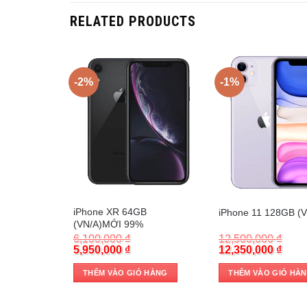
RELATED PRODUCTS
-2%
-1%
 STOCK
Trả góp 0%
Trả góp 0%
Max
iPhone XR 64GB
iPhone 11 128GB (V
(VN/A)MỚI 99%
6,100,000
₫
12,500,000
₫
Original
Current
Original
Curr
5,950,000
₫
12,350,000
₫
price
price
price
pric
was:
is:
was:
is:
 HÀNG
THÊM VÀO GIỎ HÀNG
THÊM VÀO GIỎ HÀ
6,100,000 ₫.
5,950,000 ₫.
12,500,000 ₫.
12,35