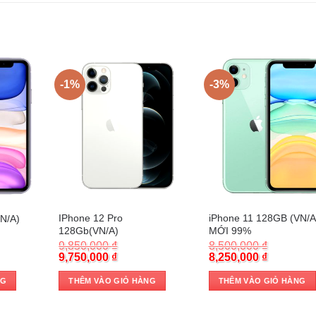
-1%
-3%
Trả góp 0%
Trả góp 0%
IPhone 12 Pro
iPhone 11 128GB (VN/A
N/A)
128Gb(VN/A)
MỚI 99%
9,850,000
₫
8,500,000
₫
ent
Original
Current
Original
Current
9,750,000
₫
8,250,000
₫
e
price
price
price
price
was:
is:
was:
is:
NG
THÊM VÀO GIỎ HÀNG
THÊM VÀO GIỎ HÀNG
0,000 ₫.
9,850,000 ₫.
9,750,000 ₫.
8,500,000 ₫.
8,250,000