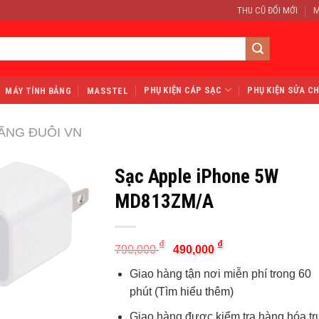
THU CŨ ĐỔI MỚI
M
PHỤ KIỆN CÁP SẠC
PHỤ KIỆN SỬA C
MÁY TÍNH BẢNG
MASSTEL
ÃNG ĐUÔI VN
Sạc Apple iPhone 5W
MD813ZM/A
Original
Current
₫
₫
790,000
490,000
price
price
was:
is:
Giao hàng tận nơi miễn phí trong 60
790,000 ₫.
490,000 ₫.
phút
(Tìm hiểu thêm)
Giao hàng được kiểm tra hàng hóa t