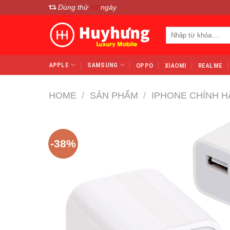
Chuyển
Dùng thử
30
ngày
đến
Search
nội
for:
dung
APPLE
SAMSUNG
OPPO
XIAOMI
REALME
HOME
/
SẢN PHẨM
/
IPHONE CHÍNH H
-38%