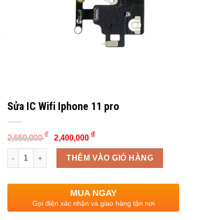
Sửa IC Wifi Iphone 11 pro
Original
Current
₫
₫
2,650,000
2,400,000
price
price
was:
is:
Quantity
2,650,000 ₫.
2,400,000 ₫.
THÊM VÀO GIỎ HÀNG
MUA NGAY
Gọi điện xác nhận và giao hàng tận nơi