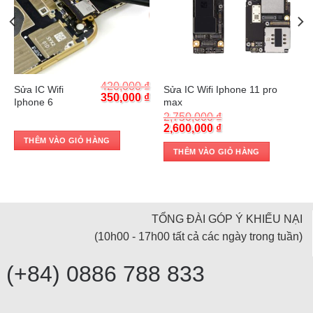
Trả góp 0%
Trả góp 0%
₫
420,000
₫
Sửa IC Wifi
Sửa IC Wifi Iphone 11 pro
Current
Original
Current
₫
350,000
₫
Iphone 6
max
price
price
price
2,750,000
₫
is:
was:
is:
Original
Current
2,600,000
₫
.
430,000 ₫.
420,000 ₫.
350,000 ₫.
price
price
THÊM VÀO GIỎ HÀNG
was:
is:
THÊM VÀO GIỎ HÀNG
2,750,000 ₫.
2,600,000 ₫.
TỔNG ĐÀI GÓP Ý KHIẾU NẠI
(10h00 - 17h00 tất cả các ngày trong tuần)
(+84) 0886 788 833