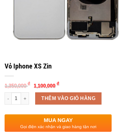
Vỏ Iphone XS Zin
Original
Current
₫
₫
1,350,000
1,100,000
price
price
was:
is:
Quantity
1,350,000 ₫.
1,100,000 ₫.
THÊM VÀO GIỎ HÀNG
MUA NGAY
Gọi điện xác nhận và giao hàng tận nơi