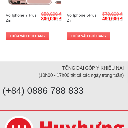
Trả góp 0%
Trả góp 0%
₫
950,000
₫
570,000
₫
Vỏ Iphone 7 Plus
Vỏ Iphone 6Plus
Current
Original
Current
Original
Cu
₫
800,000
₫
490,000
₫
Zin
Zin
price
price
price
price
pr
is:
was:
is:
was:
is:
.
650,000 ₫.
950,000 ₫.
800,000 ₫.
570,000 ₫.
49
THÊM VÀO GIỎ HÀNG
THÊM VÀO GIỎ HÀNG
TỔNG ĐÀI GÓP Ý KHIẾU NẠI
(10h00 - 17h00 tất cả các ngày trong tuần)
(+84) 0886 788 833