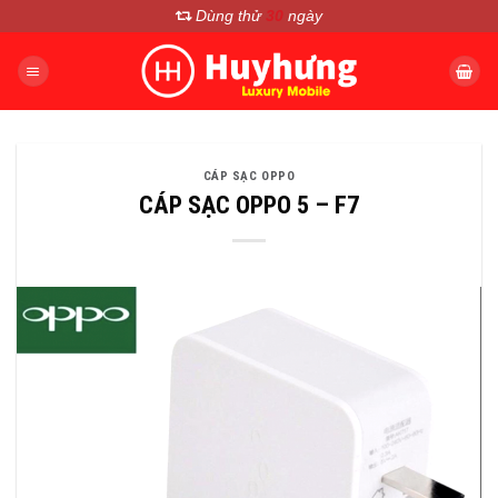
Chuyển
Dùng thử
30
ngày
đến
nội
dung
CÁP SẠC OPPO
CÁP SẠC OPPO 5 – F7