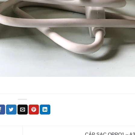
CÁP SẠC OPPO1 – A