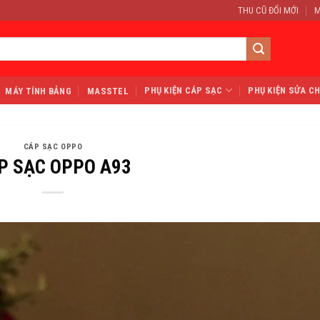
THU CŨ ĐỔI MỚI
M
PHỤ KIỆN CÁP SẠC
PHỤ KIỆN SỬA C
MÁY TÍNH BẢNG
MASSTEL
CÁP SẠC OPPO
P SẠC OPPO A93