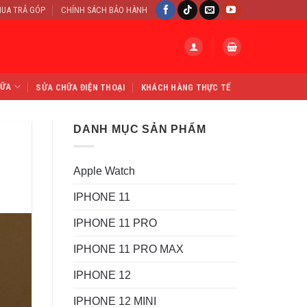
UA TRẢ GÓP
CHÍNH SÁCH BẢO HÀNH
HỮA
SỬA CHỮA ĐIỆN THOẠI
KHÁCH HÀNG THỰC TẾ
DANH MỤC SẢN PHẨM
Apple Watch
IPHONE 11
IPHONE 11 PRO
IPHONE 11 PRO MAX
IPHONE 12
IPHONE 12 MINI