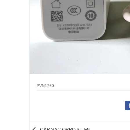
PVN1760
CÁP SẠC OPPO 6 – F9