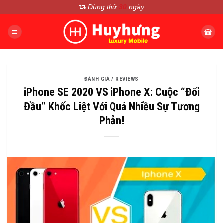
Chuyển
Dùng thử
30
ngày
đến
nội
dung
ĐÁNH GIÁ / REVIEWS
iPhone SE 2020 VS iPhone X: Cuộc “Đối
Đầu” Khốc Liệt Với Quá Nhiều Sự Tương
Phản!