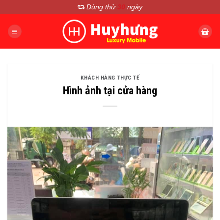
Chuyển
Dùng thử
30
ngày
đến
nội
dung
KHÁCH HÀNG THỰC TẾ
Hình ảnh tại cửa hàng